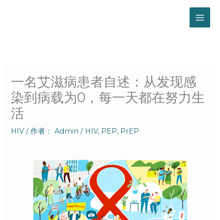
跳
至
内
容
一名艾滋病患者自述：从发现感
染到病载为0，每一天都在努力生
活
HIV
/ 作者：
Admin
/
HIV
,
PEP
,
PrEP