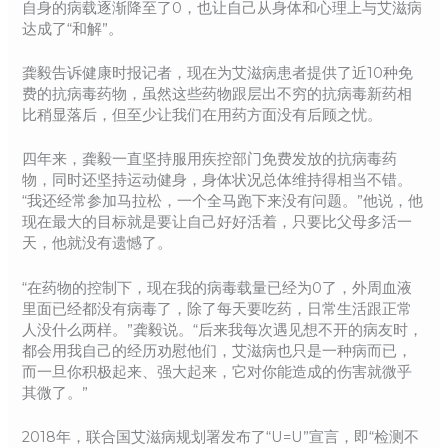
自身的病载逐渐降至了0，也让自己从身体和心理上与艾滋病
达成了“和解”。
龚毅告诉健康时报记者，现在为艾滋病患者提供了近10种免
费的抗病毒药物，虽然这些药物跟层出不穷的抗病毒新药相
比稍显落后，但至少让我们在用药方面没有后顾之忧。
四年来，龚毅一直坚持服用疾控部门免费发放的抗病毒药
物，同时还坚持运动健身，身体状况总体维持得相当不错。
“我还经常参加马拉松，一个全马跑下来没有问题。”他说，他
现在最大的目标就是要让自己好好活着，只要比父母多活一
天，他就没有遗憾了。
“在药物的控制下，现在我的病毒载量已经为0了，外周血液
里面已经都没有病毒了，除了每天要吃药，日常生活跟正常
人没什么两样。”龚毅说。“后来我每次遇见想不开的病友时，
都会用我自己的经历劝慰他们，艾滋病也只是一种病而已，
而一旦你积极起来、强大起来，它对你能造成的伤害就微乎
其微了。”
2018年，联合国艾滋病规划署发布了“U=U”宣言，即“检测不