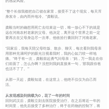
的感染风险。
“整个长假我都把自己锁在家里，接受不了这个现实，每天浑
身发冷，由内而外地冷。”龚毅说。
龚毅当时的确想用死亡去结束这一切，唯一放心不下的就是
远在河南农村老家的父母。他决定，离开这个世界之前一定
要再次在父母身边尽一次孝。他收拾行囊回到了河南老家。
“回家后，我每天陪父母吃饭、散步、聊天，每次看到我母亲
用那种充满呵护的眼光注视着我时，我的心如刀绞一样地
痛。”终于有一次，龚毅鼓起勇气问母亲：“妈，万一我走在你
们前面了，怎么办啊？没想到我妈直接来一句，‘那我跟你爸
也活不了了。’”
从那一天起，龚毅知道，在这世上，他绝不仅仅为自己而
活。
从发现感染到病载为0，花了一年的时间
回到武汉后，龚毅立刻去医院接受治疗。在之后将近一年的
时间里，他先后接受了多种治疗，终于在药物的控制下，将