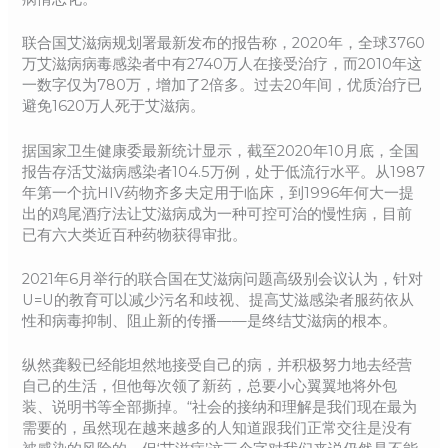
联合国艾滋病规划署最新发布的报告称，2020年，全球3760
万艾滋病病毒感染者中有2740万人在接受治疗，而2010年这
一数字仅为780万，增加了2倍多。过去20年间，优质治疗已
避免1620万人死于艾滋病。
据国家卫生健康委最新统计显示，截至2020年10月底，全国
报告存活艾滋病感染者104.5万例，处于低流行水平。从1987
年第一个抗HIV药物齐多夫定用于临床，到1996年何大一提
出的鸡尾酒疗法让艾滋病成为一种可控可治的慢性病，目前
已有六大类近百种药物获得审批。
2021年6月举行的联合国在艾滋病问题高级别会议认为，针对
U=U的教育可以减少污名和歧视、提高艾滋感染者服药依从
性和病毒抑制、阻止新的传播——是终结艾滋病的根本。
纵然龚毅已经能坦然地接受自己的病，并积极努力地去经营
自己的生活，但他每次领了新药，总要小心翼翼地将外包
装、说明书等全部撕掉。“社会的接纳和理解是我们现在最为
需要的，虽然现在越来越多的人知道跟我们正常交往是没有