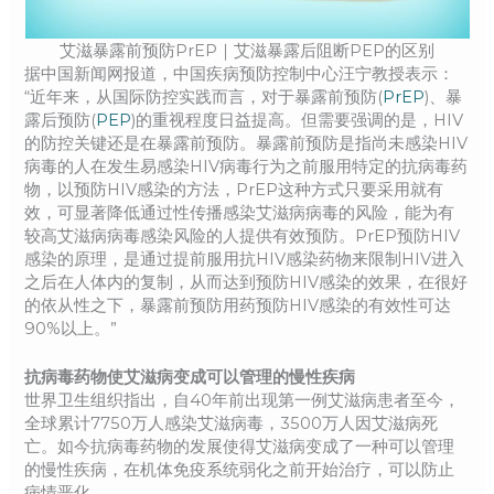
艾滋暴露前预防PrEP｜艾滋暴露后阻断PEP的区别
据中国新闻网报道，中国疾病预防控制中心汪宁教授表示：
“近年来，从国际防控实践而言，对于暴露前预防(
PrEP
)、暴
露后预防(
PEP
)的重视程度日益提高。但需要强调的是，HIV
的防控关键还是在暴露前预防。暴露前预防是指尚未感染HIV
病毒的人在发生易感染HIV病毒行为之前服用特定的抗病毒药
物，以预防HIV感染的方法，PrEP这种方式只要采用就有
效，可显著降低通过性传播感染艾滋病病毒的风险，能为有
较高艾滋病病毒感染风险的人提供有效预防。PrEP预防HIV
感染的原理，是通过提前服用抗HIV感染药物来限制HIV进入
之后在人体内的复制，从而达到预防HIV感染的效果，在很好
的依从性之下，暴露前预防用药预防HIV感染的有效性可达
90%以上。”
抗病毒药物使艾滋病变成可以管理的慢性疾病
世界卫生组织指出，自40年前出现第一例艾滋病患者至今，
全球累计7750万人感染艾滋病毒，3500万人因艾滋病死
亡。如今抗病毒药物的发展使得艾滋病变成了一种可以管理
的慢性疾病，在机体免疫系统弱化之前开始治疗，可以防止
病情恶化。