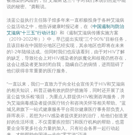
被感染的风险的，但‘艾滋病’这三个字对我们来说仍然是不能
说的秘密。”龚毅说。
淡蓝公益执行主任陈子煌多年来一直积极投身于各种艾滋病
公益活动之中，他告诉健康时报记者，在《
中国遏制与防治
艾滋病“十三五”行动计划
》和《遏制艾滋病传播实施方案
（2019-2022年）》中，早已提出实现“三个90%”目标任务，
且该目标在中国部分地区已经实现，其余地区也即将在未来
的1-2年陆续达成。但同时我们也应该看到，由于对HIV了解
的缺乏，导致社会上对HIV感染者的妖魔化和歧视仍然存在，
这会让感染者更加封闭自我，隐瞒自己的病情，进而阻碍了
他们获得非常重要的医疗服务。
“一直以来，我们一直致力于向全社会宣传关于HIV和艾滋病
的相关知识，科普正确有效的防护措施等，同时还开展了淡
蓝公益‘快乐检’项目，为重点人群提供HIV检测咨询服务，并
为艾滋病毒感染者提供医疗转介和咨询关怀等相关帮助。”蓝
城兄弟旗下一站式健康服务平台荷尔健康医疗事务部负责人
薛珲表示，若想为HIV感染者提供更好的治疗，给他们创造更
好的生活环境，不仅需要疾控部门和医疗机构的帮助，也需
要企业等更多社会力量的加入。只有社会各界一起行动起
来，才能帮助中国进一步向“零艾滋”迈进。