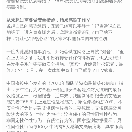
者能够接受抗病毒治疗，90%接受抗病毒治疗的感染者实现
病毒抑制。
从未想过需要做安全措施，结果感染了HIV
说起自己的感染经历，龚毅已经可以平静地向记者诉说自己
的经历：进入青春期之后，龚毅渐渐意识到了自己的不一
样：能让他“怦然心动”的人常常和他有着同样的性别。
一度为此感到自卑的他，开始尝试在网络上寻找 “知音”。 “但
在上大学之前，我几乎没有接受过任何性教育，也从未想过
在发生关系时需要做安全措施。”龚毅告诉健康时报记者，最
终2017年10月，在一次体检中查出自己感染了HIV病毒。
中国疾控中心发布的《2020年预防艾滋病最新核心信息》指
出，发生性行为时全程正确使用安全套是预防艾滋病的最有
效措施之一。根据报告，近年来，我国新诊断报告的艾滋病
感染者中95%以上通过性途径感染，异性传播约占70%。不
安全性行为是导致艾滋病性传播的主要原因，艾滋病感染风
险较大的不安全性行为包括：没有保护的男性同性性行为、
非固定性伴性行为、有偿性行为等。国家监测数据显示，男
性同性性行为每100人中约有8人感染艾滋病病毒，具有很高