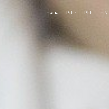
Home
PrEP
PEP
HIV