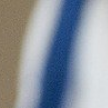
跳
至
内
容