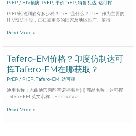
PrEP
/
HIV预防
,
PrEP
,
平价PrEP
,
特鲁瓦达
,
达可挥
底
有
PrEP药物到底有多少种？PrEP是什么？ PrEP作为主要的
多
HIV预防手段，正在被更多的国家及地区推广。值得
少
种？
Read More »
PrEP
是
什
么？
Tafero-
Tafero-EM价格？印度仿制达可
EM
挥Tafero-EM在哪获取？
价
格？
PrEP
/
PrEP
,
Tafero-EM
,
达可挥
印
度
通用名称：恩曲他滨丙酚替诺福韦片(II) 商品名称：达可挥
仿
Tafero-EM 英文名称：Emtricitab
制
达
Read More »
可
挥
Tafero-
EM