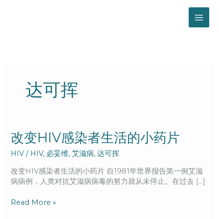
跳
至
内
容
达可挥
改
改变HIV感染者生活的小药片
变
HIV
/
HIV
,
必妥维
,
艾滋病
,
达可挥
HIV
感
改变HIV感染者生活的小药片 自1981年世界报告第一例艾滋
染
病病例，人类对抗艾滋病病毒的努力就从未停止。在过去 […]
者
生
Read More »
活
的