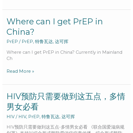
Where
Where can I get PrEP in
can
China?
I
get
PrEP
/
PrEP
,
特鲁瓦达
,
达可挥
PrEP
in
Where can I get PrEP in China? Currently in Mainland
China?
Ch
Read More »
HIV
HIV预防只需要做到这五点，多情
预
男女必看
防
只
HIV
/
HIV
,
PrEP
,
特鲁瓦达
,
达可挥
需
要
HIV预防只需要做到这五点-多情男女必看 《联合国爱滋病规
做