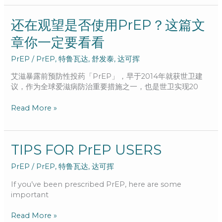
小
药
还
还在观望是否使用PrEP？这篇文
片
在
章你一定要看看
观
望
PrEP
/
PrEP
,
特鲁瓦达
,
舒发泰
,
达可挥
是
否
艾滋暴露前预防性投药「PrEP」，早于2014年就获世卫建
使
议，作为全球爱滋病防治重要措施之一，也是世卫实现20
用
PrEP？
Read More »
这
篇
文
章
TIPS
TIPS FOR PrEP USERS
你
FOR
PrEP
/
PrEP
,
特鲁瓦达
,
达可挥
一
PrEP
定
USERS
If you’ve been prescribed PrEP, here are some
要
important
看
看
Read More »