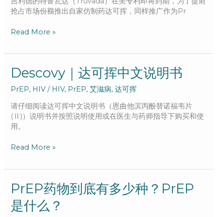
吉利德的特鲁瓦达（Truvada）在美专利即将到期，为了提前
可
抢占市场份额推出自家仿制药达可挥，同样推广作为Pr
挥
全
Read More »
网
最
全
比
Descovy
Descovy｜达可挥中文说明书
较，
｜
PrEP
,
HIV
/
HIV
,
PrEP
,
艾滋病
,
达可挥
有
达
何
可
请仔细阅读达可挥中文说明书（恩曲他滨丙酚替诺福韦片
不
挥
(Ⅱ)）说明书并按照说明使用或在医生与药师指导下购买和使
同？
中
用。
我
文
该
说
Read More »
选
明
哪
书
个？
PrEP
PrEP药物到底有多少种？PrEP
药
是什么？
物
到