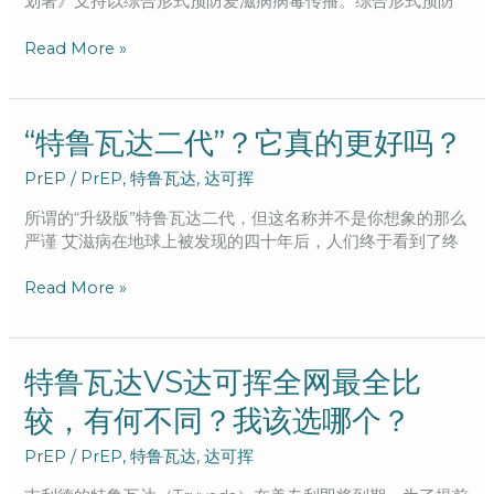
划署》支持以综合形式预防爱滋病病毒传播。综合形式预防
到
这
Read More »
五
点，
多
情
“特
“特鲁瓦达二代”？它真的更好吗？
男
鲁
PrEP
/
PrEP
,
特鲁瓦达
,
达可挥
女
瓦
必
达
所谓的“升级版”特鲁瓦达二代，但这名称并不是你想象的那么
看
二
严谨 艾滋病在地球上被发现的四十年后，人们终于看到了终
代”？
它
Read More »
真
的
更
好
特
特鲁瓦达VS达可挥全网最全比
吗？
鲁
较，有何不同？我该选哪个？
瓦
达
PrEP
/
PrEP
,
特鲁瓦达
,
达可挥
VS
达