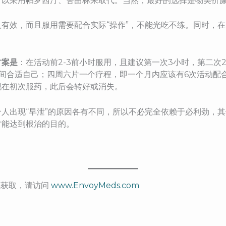
可以采用帕罗西汀、舍曲林来取代。当然，最好的选择是物美价
有效，而且服用需要配合实际“操作”，不能光吃不练。同时，在
方案是
：在活动前2-3前小时服用，且建议第一次3小时，第二次
时间合适自己；四周六片一个疗程，即一个月内应该有6次活动配
现在初次服药，此后会转好或消失。
人出现“早泄”的原因各有不同，所以不必完全依赖于必利劲，
才能达到根治的目的。
资讯获取，请访问
www.EnvoyMeds.com