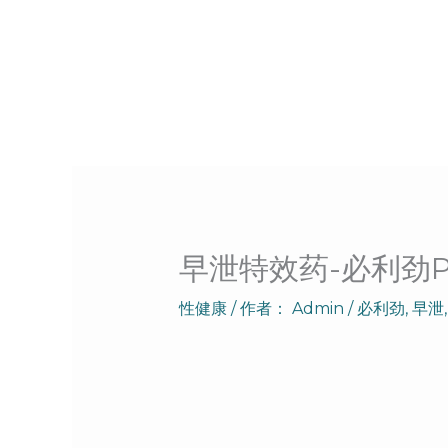
跳
至
内
容
早泄特效药-必利劲P
性健康
/ 作者：
Admin
/
必利劲
,
早泄