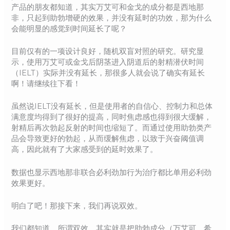
产品的朋友都知道，其实万艾可和金戈的成分都是西地那
非，只起到助勃增硬的效果，并没有延时的功效，那为什么
会能明显的感觉到时间延长了呢？
目前仅有的一项设计良好，随机双盲对照的研究。研究显
示，使用万艾可或金戈后阴茎进入阴道后的射精潜伏时间
（IELT）实际并没有延长，那很多人就会说了确实有延长
啊！请继续往下看！
虽然说IELT没有延长，但是使用者的自信心、控制力和总体
满意度均得到了很好的提高，同时焦虑感也得到很大缓解，
射精后再次勃起反射的时间也缩短了。而通过使用助勃类产
品会导致更好的勃起，从而缓解焦虑，以致于兴奋阈值调
高，因此就有了大家感受到的延时效果了。
数据也显示西地那非联合必利劲加行为治疗都比单用必利劲
效果更好。
明白了吧！那接下来，我们再说双效。
我们都知道，所谓双效，其实就是把助勃成分（万艾可、希