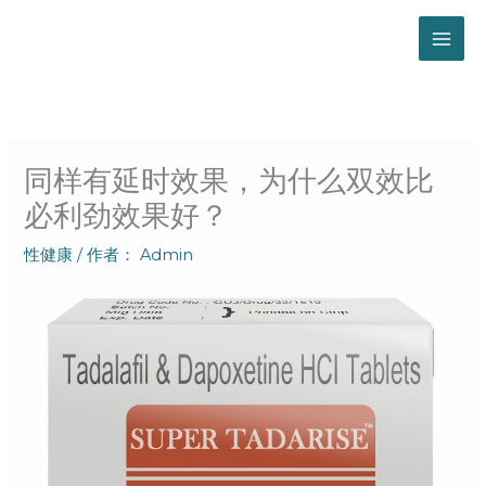
跳
至
内
容
同样有延时效果，为什么双效比
必利劲效果好？
性健康
/ 作者：
Admin