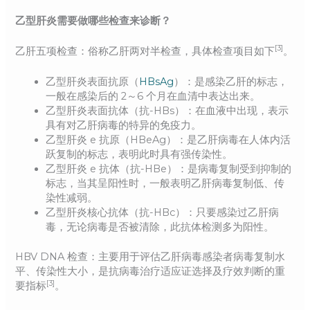
乙型肝炎需要做哪些检查来诊断？
[3]
乙肝五项检查：俗称乙肝两对半检查，具体检查项目如下
。
乙型肝炎表面抗原（
HBsAg
）：是感染乙肝的标志，
一般在感染后的 2～6 个月在血清中表达出来。
乙型肝炎表面抗体（抗-HBs）：在血液中出现，表示
具有对乙肝病毒的特异的免疫力。
乙型肝炎 e 抗原（HBeAg）：是乙肝病毒在人体内活
跃复制的标志，表明此时具有强传染性。
乙型肝炎 e 抗体（抗-HBe）：是病毒复制受到抑制的
标志，当其呈阳性时，一般表明乙肝病毒复制低、传
染性减弱。
乙型肝炎核心抗体（抗-HBc）：只要感染过乙肝病
毒，无论病毒是否被清除，此抗体检测多为阳性。
HBV DNA 检查：主要用于评估乙肝病毒感染者病毒复制水
平、传染性大小，是抗病毒治疗适应证选择及疗效判断的重
[3]
要指标
。