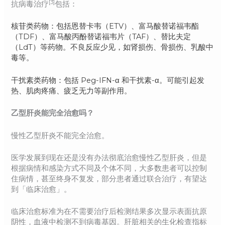
[3]
抗病毒治疗
包括：
核苷类药物：包括恩替卡韦（ETV）、富马酸替诺福韦酯
（TDF）、富马酸丙酚替诺福韦片（TAF）、替比夫定
（LdT）等药物。不良反应少见，如肾损伤、骨损伤、乳酸中
毒等。
干扰素类药物：包括 Peg-IFN-α 和干扰素-α。可能引起发
热、肌肉疼痛、疲乏无力等副作用。
乙型肝炎能完全治愈吗？
慢性乙型肝炎不能完全治愈。
医学发展到现在还是没有办法彻底治愈慢性乙型肝炎，但是
根据病情和感染方式不同及个体不同，大多数患者可以控制
住病情，甚至终身不复发，部分患者通过联合治疗，有望达
到「临床治愈」。
临床治愈标准为在不需要治疗后检测结果多次显示表面抗原
阴性，血液中检测不到病毒基因。肝脏相关的生化检查指标