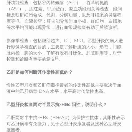
肝功能检查：包括谷丙转氨酶（ALT） 、谷草转氨酶
（AST） 、胆红素、甲胎蛋白、凝血功能相关等检查，能间
接反映肝细胞合成、代谢、分解功能，以及肝细胞的炎症程
[3]
度等
。 血液检查：肝功能异常时血小板、红细胞、白细胞
等水平均可能出现异常，进行血常规检查有助于后续诊断。
影像学检查：包括腹部超声、CT、MRI。乙型肝炎的病人进
行影像学检查的目的，主要是了解肝脏的大小、形态，门静
脉内径，脾的大小，了解有没有肝硬化、肝脏肿瘤等，对于
[3]
检测和诊断有重要的意义
。
乙肝是如何判断其传染性高低的？
慢性乙型肝炎和乙肝病毒携带者的传染性高低主要取决于血
液中的乙肝病毒 DNA 水平，水平高时传染性也高。
乙型肝炎检查两对半显示抗-HBs 阳性，说明什么？
乙肝两对半中抗-HBs（HBsAb）为保护性抗体，其阳性表示
对乙肝病毒有免疫力，见于乙型肝炎康复者及接种乙型肝炎
疫苗者。