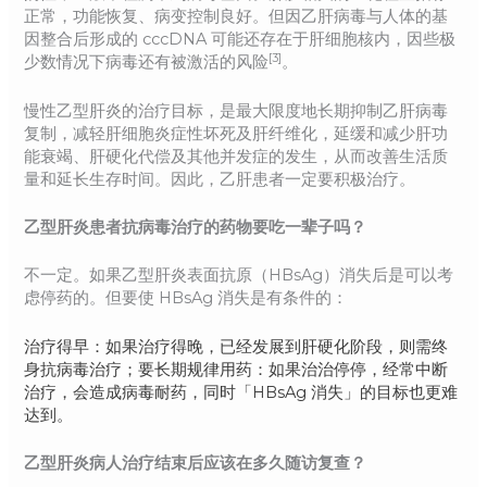
正常，功能恢复、病变控制良好。但因乙肝病毒与人体的基
因整合后形成的 cccDNA 可能还存在于肝细胞核内，因些极
[3]
少数情况下病毒还有被激活的风险
。
慢性乙型肝炎的治疗目标，是最大限度地长期抑制乙肝病毒
复制，减轻肝细胞炎症性坏死及肝纤维化，延缓和减少肝功
能衰竭、肝硬化代偿及其他并发症的发生，从而改善生活质
量和延长生存时间。因此，乙肝患者一定要积极治疗。
乙型肝炎患者抗病毒治疗的药物要吃一辈子吗？
不一定。如果乙型肝炎表面抗原（HBsAg）消失后是可以考
虑停药的。但要使 HBsAg 消失是有条件的：
治疗得早：如果治疗得晚，已经发展到肝硬化阶段，则需终
身抗病毒治疗；要长期规律用药：如果治治停停，经常中断
治疗，会造成病毒耐药，同时「HBsAg 消失」的目标也更难
达到。
乙型肝炎病人治疗结束后应该在多久随访复查？