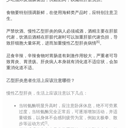
食物要特别强调新鲜，在使用海鲜类产品时，应特别注意卫
生。
严禁饮酒。慢性乙型肝炎的病人必须戒酒，酒精主要在肝脏
代谢，饮酒后酒精在肝脏代谢时可以加重肝脏代谢负担，导
[6]
致肝细胞大量坏死，进而加重慢性乙型肝炎病情
。
忌食辛辣，辛辣食物对胃肠道有刺激作用较大，严重者可导
致胃炎、胃溃疡。肝炎病人本身就有消化道不适症状，会加
重消化道不适。
乙型肝炎患者生活上应该注意哪些？
慢性乙型肝炎，生活上应该注意以下几点：
当转氨酶明显升高时，应注意卧床休息，绝不可劳累
过度，当转氨酶完全正常后，可逐渐增加活动，并适
量锻炼，以身体不会感到疲劳为宜，例如太极拳、散
[1]
步等运动方式
。