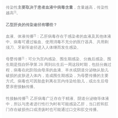
传染性
主要取决于患者血液中病毒含量
，含量越高，传染性
[1]
越高
。
乙型肝炎的传染途径有哪些？
[1]
血液、体液传播
：乙肝病毒存在于感染者的血液及其他体液
中。病毒可通过输血、使用消毒不充分的医疗器具、共用剃
须刀、牙刷等途径进入人体继而发生感染。
[1]
母婴传播
：可分为宫内感染、围生期感染、分娩后感染。围
生期是指自怀孕第 28 周到出生后一周这段时期，包括分娩过
程，病毒在此阶段由母亲的血液、羊水或阴道分泌物从胎儿
破损的皮肤进入体内，造成围生期感染，为母婴传播的主要
方式。病毒也可因胎盘剥离在宫内传染给胎儿，或出生后母
婴亲密接触传播。
[1]
性接触传播
: 乙肝病毒广泛存在于精液、阴道分泌物等体液
中，所以与患者进行性行为时有可能感染乙肝，当口腔和肛
门存在破损伤口或溃疡时也可能通过口交和肛交传播。