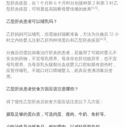
型肝炎疫苗，在 1 个月和 6 个月时分别接种第 2 和第 3 针乙
[4,5]
型肝炎疫苗，可明显提高阻断母婴传播的效果
。
乙型肝炎患者可以哺乳吗？
乙肝妈妈可以哺乳，但需做好隔断准备，方法为分娩后 12 小
[4,5]
时之内给婴儿注射乙肝丙种球蛋白和乙型肝炎疫苗
。
分娩后仍需抗病毒治疗肝炎的患者，若服用了可能对婴儿不
安全的药物，不宜母乳喂养。母亲存在肝功能异常，也不宜
母乳喂养。当母亲乳头皲裂出血或婴儿口腔粘膜有损伤时，
应暂停哺乳。不能口对口喂哺婴儿，奶具应煮沸消毒后使
用。
乙型肝炎患者饮食方面应该注意哪些？
得了慢性乙型肝炎后饮食方面应该注意以下几方面：
摄取足够的蛋白质，可选鸡蛋、瘦肉、牛奶、鱼虾等。
少吃油炸及油腻食品，例如肥肉，以减轻肝脏负担。