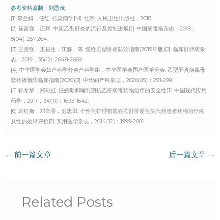
参考资料监制：刘恩茂
[1] 李兰娟，任红. 传染病学[M]. 北京: 人民卫生出版社，2018.
[2] 崔富强，庄辉. 中国乙型肝炎的流行及控制进展[J]. 中国病毒病杂志，2018，
8(04): 257-264.
[3] 王贵强，王福生，庄辉，等. 慢性乙型肝炎防治指南(2019年版)[J]. 临床肝胆病杂
志，2019，35(12): 2648-2669.
[4] 中华医学会妇产科学分会产科学组，中华医学会围产医学分会. 乙型肝炎病毒母
婴传播预防临床指南(2020)[J]. 中华妇产科杂志，2020(05)：291-299.
[5] 孙冬黎，郑彩虹. 妊娠期和哺乳期抗乙肝病毒药物治疗的安全性[J]. 中国现代应用
药学，2017，34(11)：1635-1642.
[6] 邱红梅，邓辛香，彭忠田. 个性化护理措施在乙肝肝硬化失代偿患者药物治疗依
从性的效果评价[J]. 实用医学杂志，2014(12)：1999-2001.
←
前一篇文章
后一篇文章
→
Related Posts