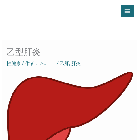
跳
至
内
容
乙型肝炎
性健康
/ 作者：
Admin
/
乙肝
,
肝炎