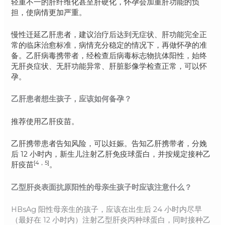
轻重不一的肝纤维化甚至肝硬化，怀孕会加重肝功能的负
担，使病情更加严重。
慢性迁延乙肝患者，建议治疗后达到无症状、肝功能完全正
常的临床治愈标准，病情充分稳定的情况下，再做怀孕的准
备。乙肝病毒携带者，经检查后病毒标志物抗体阳性，始终
无肝炎症状、无肝功能异常、肝脏影像学检查正常，可以怀
孕。
乙肝患者想生孩子，应该如何备孕？
推荐使用乙肝疫苗。
乙肝携带患者告知风险，可以妊娠。告知乙肝携带者，分娩
后 12 小时内，新生儿注射乙肝免疫球蛋白，并按规定接种乙
[4，5]
肝疫苗
。
乙型肝炎表面抗原阳性的母亲生孩子时应该注意什么？
HBsAg 阳性母亲生的孩子，应该在出生后 24 小时内尽早
（最好在 12 小时内）注射乙型肝炎丙种球蛋白，同时接种乙