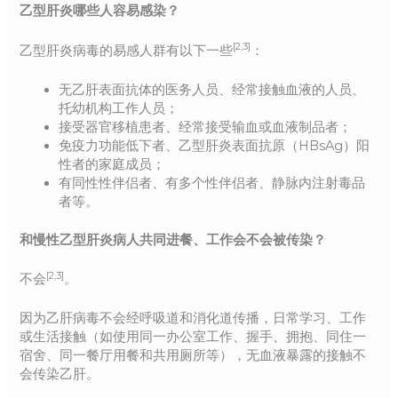
乙型肝炎哪些人容易感染？
[2,3]
乙型肝炎病毒的易感人群有以下一些
：
无乙肝表面抗体的医务人员、经常接触血液的人员、
托幼机构工作人员；
接受器官移植患者、经常接受输血或血液制品者；
免疫力功能低下者、乙型肝炎表面抗原（HBsAg）阳
性者的家庭成员；
有同性性伴侣者、有多个性伴侣者、静脉内注射毒品
者等。
和慢性乙型肝炎病人共同进餐、工作会不会被传染？
[2,3]
不会
。
因为乙肝病毒不会经呼吸道和消化道传播，日常学习、工作
或生活接触（如使用同一办公室工作、握手、拥抱、同住一
宿舍、同一餐厅用餐和共用厕所等），无血液暴露的接触不
会传染乙肝。