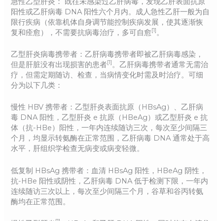
急性乙型肝炎： 既往未感染过乙肝病毒，发现乙肝表面抗原
阳性或乙肝病毒 DNA 阳性六个月内。成人急性乙肝一般为自
限行疾病（依靠机体自身调节能控制疾病发展，使其逐渐恢
[1]
复和痊愈），不需要抗病毒治疗，多可自愈
。
乙型肝炎病毒携带者：乙肝病毒携带者即被乙肝病毒感染，
[1]
但是肝脏没有出现损害的患者
。乙肝病毒携带者通常无需治
疗，但需定期随访、检查，当病情变化时需及时治疗。可细
分为以下几类：
慢性 HBV 携带者：乙型肝炎表面抗原（HBsAg）、乙肝病
毒 DNA 阳性，乙型肝炎 e 抗原（HBeAg）或乙型肝炎 e 抗
体（抗-HBe）阳性，一年内连续随访三次，每次至少间隔三
个月，均显示转氨酶在正常范围，乙肝病毒 DNA 通常处于高
水平，肝组织学检查无病变或病变轻微。
低复制 HBsAg 携带者：血清 HBsAg 阳性，HBeAg 阴性，
抗-HBe 阳性或阴性，乙肝病毒 DNA 低于检测下限，一年内
连续随访三次以上，每次至少间隔三个月，谷草和谷丙转氨
酶均在正常范围。