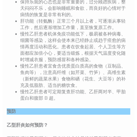
保持乐观的心态也是非常重要的，过分顾虑疾病，整
天闷闷不乐，会影响睡眠和食欲，而良好的心情对于
病情的恢复是非常有利的。
肝功能（转氨酶）正常三个月以上者，可逐渐从事轻
工作，然后逐渐增加工作量，直至恢复原工作。
慢性乙肝患者机体免疫功能低下，极易被各种病毒、
细菌等感染，这样会使本来已经静止或趋于痊愈的病
情再度活动和恶化。患者在饮食起居、个人卫生等方
面都应加倍小心，要适当锻炼，根据天气温度变化随
时增减衣服，预防感冒和各种感染。
慢性乙肝患者宜食含优质蛋白质高的食物（豆制品、
鱼肉等），注意高纤维（如芹菜、竹笋）、高维生素
（新鲜的蔬菜水果）食物和硒（花生、大豆等）的补
充及低脂肪、适当的糖饮食。
慢性乙肝患者可定期复查肝功能、乙肝两对半、甲胎
蛋白和腹部 B 超。
预防
乙型肝炎如何预防？