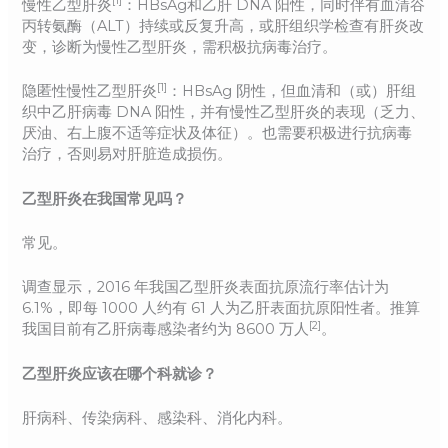
[1]
慢性乙型肝炎
：HBsAg和乙肝 DNA 阳性，同时伴有血清谷
丙转氨酶（ALT）持续或反复升高，或肝组织学检查有肝炎改
变，诊断为慢性乙型肝炎，需积极抗病毒治疗。
[1]
隐匿性慢性乙型肝炎
：HBsAg 阴性，但血清和（或）肝组
织中乙肝病毒 DNA 阳性，并有慢性乙型肝炎的表现（乏力、
厌油、右上腹不适等症状及体征）。也需要积极进行抗病毒
治疗，否则易对肝脏造成损伤。
乙型肝炎在我国常见吗？
常见。
调查显示，2016 年我国乙型肝炎表面抗原流行率估计为
6.1%，即每 1000 人约有 61 人为乙肝表面抗原阳性者。推算
[2]
我国目前有乙肝病毒感染者约为 8600 万人
。
乙型肝炎应该在哪个科就诊？
肝病科、传染病科、感染科、消化内科。