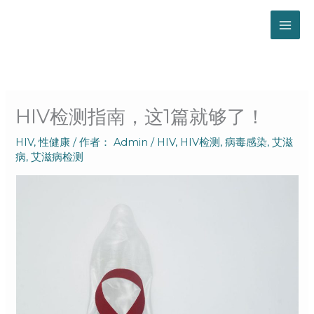
跳
至
内
容
HIV检测指南，这1篇就够了！
HIV
,
性健康
/ 作者：
Admin
/
HIV
,
HIV检测
,
病毒感染
,
艾滋
病
,
艾滋病检测