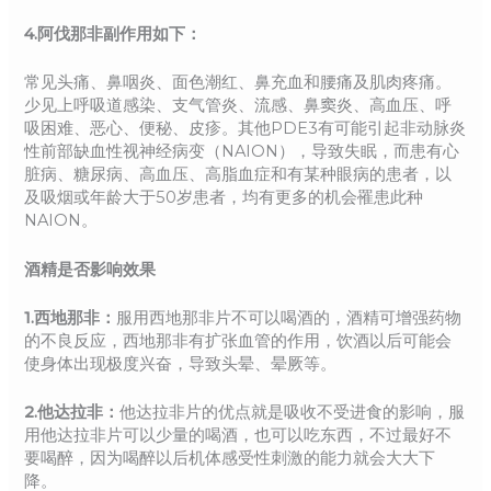
4.阿伐那非副作用如下：
常见头痛、鼻咽炎、面色潮红、鼻充血和腰痛及肌肉疼痛。
少见上呼吸道感染、支气管炎、流感、鼻窦炎、高血压、呼
吸困难、恶心、便秘、皮疹。其他PDE3有可能引起非动脉炎
性前部缺血性视神经病变（NAION），导致失眠，而患有心
脏病、糖尿病、高血压、高脂血症和有某种眼病的患者，以
及吸烟或年龄大于50岁患者，均有更多的机会罹患此种
NAION。
酒精是否影响效果
1.西地那非：
服用西地那非片不可以喝酒的，酒精可增强药物
的不良反应，西地那非有扩张血管的作用，饮酒以后可能会
使身体出现极度兴奋，导致头晕、晕厥等。
2.他达拉非：
他达拉非片的优点就是吸收不受进食的影响，服
用他达拉非片可以少量的喝酒，也可以吃东西，不过最好不
要喝醉，因为喝醉以后机体感受性刺激的能力就会大大下
降。