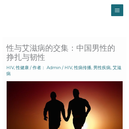
跳
至
内
容
性与艾滋病的交集：中国男性的
挣扎与韧性
HIV
,
性健康
/ 作者：
Admin
/
HIV
,
性病传播
,
男性疾病
,
艾滋
病