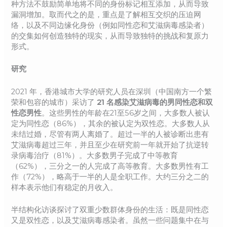
种方法不鼓励简单地将不同的身份标记相互添加，从而导致
漏洞增加。取而代之的是，重点是了解相互交织的压迫网
络，以及不同边缘化身份（例如同性恋和艾滋病毒感染者）
的交集如何创造独特的现实，从而导致独特的挑战和复原力
形式。
研究
2021 年，香港城市大学的研究人员在深圳（中国南方一个繁
荣和包容的城市）采访了
21 名感染艾滋病毒的男同性恋和双
性恋男性
。这些男性的年龄在21至56岁之间，大多数人被认
定为同性恋（86%），其余的被认定为双性恋。大多数人从
未结过婚，尽管有两人离婚了。超过一半的人被诊断出患有
艾滋病毒超过三年，并且至少在研究前一年就开始了抗逆转
录病毒治疗（81%）。大多数男子完成了中等教育
（62%），三分之一的人完成了高等教育。大多数男性有工
作（72%），略高于一半的人是全职工作。大约三分之二的
样本表示他们有稳定的月收入。
半结构化访谈探讨了双重少数群体身份的生活：既是同性恋
又是双性恋，以及艾滋病毒感染者。虽然一些问题集中在与