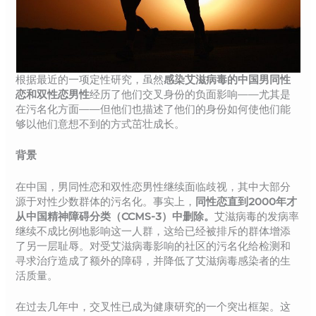
根据最近的一项定性研究，虽然
感染艾滋病毒的中国男同性
恋和双性恋男性
经历了他们交叉身份的负面影响——尤其是
在污名化方面——但他们也描述了他们的身份如何使他们能
够以他们意想不到的方式茁壮成长。
背景
在中国，男同性恋和双性恋男性继续面临歧视，其中大部分
源于对性少数群体的污名化。事实上，
同性恋直到2000年才
从中国精神障碍分类（CCMS-3）中删除。
艾滋病毒的发病率
继续不成比例地影响这一人群，这给已经被排斥的群体增添
了另一层耻辱。对受艾滋病毒影响的社区的污名化给检测和
寻求治疗造成了额外的障碍，并降低了艾滋病毒感染者的生
活质量。
在过去几年中，交叉性已成为健康研究的一个突出框架。这