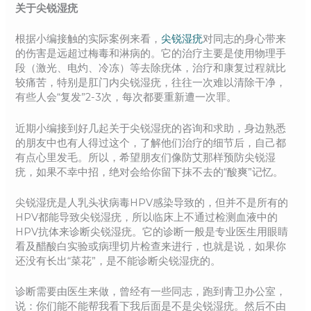
关于尖锐湿疣
根据小编接触的实际案例来看，
尖锐湿疣
对同志的身心带来
的伤害是远超过梅毒和淋病的。它的治疗主要是使用物理手
段（激光、电灼、冷冻）等去除疣体，治疗和康复过程就比
较痛苦，特别是肛门内尖锐湿疣，往往一次难以清除干净，
有些人会“复发”2-3次，每次都要重新遭一次罪。
近期小编接到好几起关于尖锐湿疣的咨询和求助，身边熟悉
的朋友中也有人得过这个，了解他们治疗的细节后，自己都
有点心里发毛。所以，希望朋友们像防艾那样预防尖锐湿
疣，如果不幸中招，绝对会给你留下抹不去的“酸爽”记忆。
尖锐湿疣是人乳头状病毒HPV感染导致的，但并不是所有的
HPV都能导致尖锐湿疣，所以临床上不通过检测血液中的
HPV抗体来诊断尖锐湿疣。它的诊断一般是专业医生用眼睛
看及醋酸白实验或病理切片检查来进行，也就是说，如果你
还没有长出“菜花”，是不能诊断尖锐湿疣的。
诊断需要由医生来做，曾经有一些同志，跑到青卫办公室，
说：你们能不能帮我看下我后面是不是尖锐湿疣。然后不由