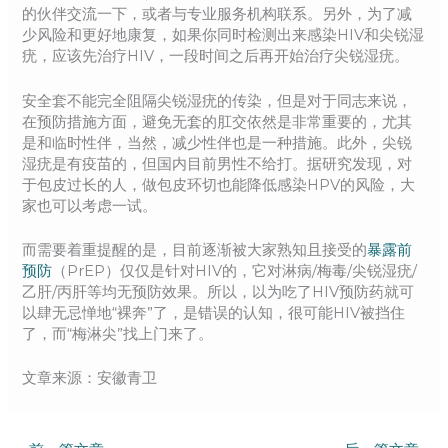
的伙伴交流一下，或者与专业服务机构联系。另外，为了减
少风险和更好地康复，如果你同时检测出来感染HIV和尖锐湿
疣，应该先治疗HIV，一段时间之后再开始治疗尖锐湿疣。
安全套不能完全阻隔尖锐湿疣的传染，但是对于同志来说，
在预防措施方面，避免无套的肛交依然是非常重要的，尤其
是和临时性伴，当然，减少性伴也是一种措施。此外，尖锐
湿疣是有疫苗的，但国内目前男性不给打。据研究发现，对
于包皮过长的人，做包皮环切也能降低感染HPV的风险，大
家也可以考虑一试。
而需要着重提醒的是，目前逐渐被大家熟知且接受的
暴露前
预防
（PrEP）仅仅是针对HIV的，它对淋病/梅毒/尖锐湿疣/
乙肝/丙肝等均无预防效果。所以，以为吃了HIV预防药就可
以肆无忌惮地“裸奔”了，是错误的认知，很可能HIV被挡住
了，而“梅淋尖”找上门来了。
文章来源：安徽青卫