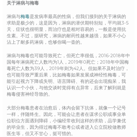
关于淋病与梅毒
淋病与
梅毒
是发病率最高的性病，但我们接到的关于淋病的
求助是极少的，这是因为，淋病的潜伏期特别短，平均就3-5
天，症状也很明显，而治疗也是相对容易的，一般是使用抗
生素。不过，据研究，淋病的耐药性越来越强，如果不小心
沾上了耐多药淋病，也够你喝一壶的。
淋病与梅毒也可能导致死亡，但死亡率很低，2016-2018年中
国每年淋病死亡人数均为1人，2019年0死亡；2018年中国梅
毒死亡人数为39人，2019年则为42人。但如果不及时治疗，
也可能导致严重后果，比如梅毒如果发展成神经性梅毒，可
能引起视力下降或失明、语言障碍、有的还会出现痴呆，我
认识一个小伙，与他交谈时觉得有点异常，后来了解到就是
梅毒侵害神经导致的。
大部分梅毒患者在治愈后，体内会留下抗体，就像一个记号
一样，伴随终生。因此，可能会让患者在谋求公职或事业单
位职位方面遇到障碍，小编经常收到这样的求助，品学兼优
的毕业生，因为得过梅毒不敢考公或者进入公立院校做教师
医生等，但又不甘心，挺可惜的。