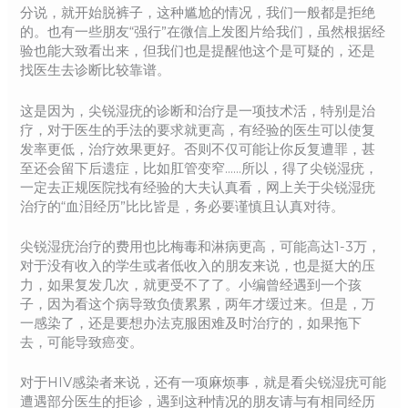
分说，就开始脱裤子，这种尴尬的情况，我们一般都是拒绝
的。也有一些朋友“强行”在微信上发图片给我们，虽然根据经
验也能大致看出来，但我们也是提醒他这个是可疑的，还是
找医生去诊断比较靠谱。
这是因为，尖锐湿疣的诊断和治疗是一项技术活，特别是治
疗，对于医生的手法的要求就更高，有经验的医生可以使复
发率更低，治疗效果更好。否则不仅可能让你反复遭罪，甚
至还会留下后遗症，比如肛管变窄……所以，得了尖锐湿疣，
一定去正规医院找有经验的大夫认真看，网上关于尖锐湿疣
治疗的“血泪经历”比比皆是，务必要谨慎且认真对待。
尖锐湿疣治疗的费用也比梅毒和淋病更高，可能高达1-3万，
对于没有收入的学生或者低收入的朋友来说，也是挺大的压
力，如果复发几次，就更受不了了。小编曾经遇到一个孩
子，因为看这个病导致负债累累，两年才缓过来。但是，万
一感染了，还是要想办法克服困难及时治疗的，如果拖下
去，可能导致癌变。
对于HIV感染者来说，还有一项麻烦事，就是看尖锐湿疣可能
遭遇部分医生的拒诊，遇到这种情况的朋友请与有相同经历