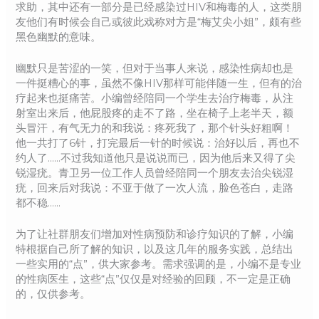
求助，其中还有一部分是已经感染过HIV和梅毒的人，这类朋
友他们有时候会自己或彼此戏称对方是“梅艾尖小姐”，颇有些
黑色幽默的意味。
幽默只是苦涩的一笑，但对于当事人来说，感染性病却也是
一件挺糟心的事，虽然不像HIV那样可能伴随一生，但有的治
疗起来也挺痛苦。小编曾经陪同一个学生去治疗梅毒，从注
射室出来后，他屁股疼的走不了路，坐在椅子上老半天，额
头冒汗，有气无力的和我说：疼死我了，那个针头好粗啊！
他一共打了6针，打完最后一针的时候说：治好以后，再也不
约人了……不过我知道他只是说说而已，因为他后来又得了尖
锐湿疣。青卫另一位工作人员曾经陪同一个朋友去治尖锐湿
疣，回来后对我说：不亚于做了一次人流，脸色苍白，走路
都不稳……
为了让社群朋友们增加对性病预防和诊疗知识的了解，小编
特根据自己所了解的知识，以及这几年的服务实践，总结出
一些实用的“点”，供大家参考。需求强调的是，小编不是专业
的性病医生，这些“点”仅仅是对经验的回顾，不一定是正确
的，仅供参考。