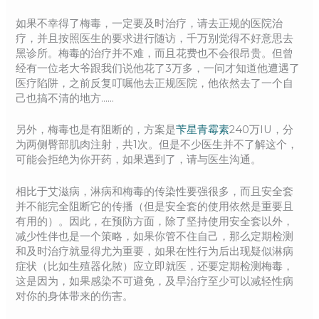
如果不幸得了梅毒，一定要及时治疗，请去正规的医院治
疗，并且按照医生的要求进行随访，千万别觉得不好意思去
黑诊所。梅毒的治疗并不难，而且花费也不会很昂贵。但曾
经有一位老大爷跟我们说他花了3万多，一问才知道他遭遇了
医疗陷阱，之前反复叮嘱他去正规医院，他依然去了一个自
己也搞不清的地方……
另外，梅毒也是有阻断的，方案是
苄星青霉素
240万IU，分
为两侧臀部肌肉注射，共1次。但是不少医生并不了解这个，
可能会拒绝为你开药，如果遇到了，请与医生沟通。
相比于艾滋病，淋病和梅毒的传染性要强很多，而且安全套
并不能完全阻断它的传播（但是安全套的使用依然是重要且
有用的）。因此，在预防方面，除了坚持使用安全套以外，
减少性伴也是一个策略，如果你管不住自己，那么定期检测
和及时治疗就显得尤为重要，如果在性行为后出现疑似淋病
症状（比如生殖器化脓）应立即就医，还要定期检测梅毒，
这是因为，如果感染不可避免，及早治疗至少可以减轻性病
对你的身体带来的伤害。