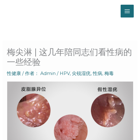
跳
至
内
容
梅尖淋 | 这几年陪同志们看性病的
一些经验
性健康
/ 作者：
Admin
/
HPV
,
尖锐湿疣
,
性病
,
梅毒