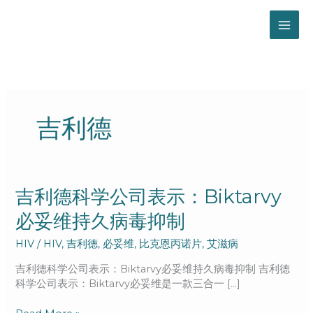
跳
至
内
容
吉利德
吉
吉利德科学公司表示：Biktarvy
利
必妥维持久病毒抑制
德
科
HIV
/
HIV
,
吉利德
,
必妥维
,
比克恩丙诺片
,
艾滋病
学
公
吉利德科学公司表示：Biktarvy必妥维持久病毒抑制 吉利德
司
科学公司表示：Biktarvy必妥维是一款三合一 […]
表
示：