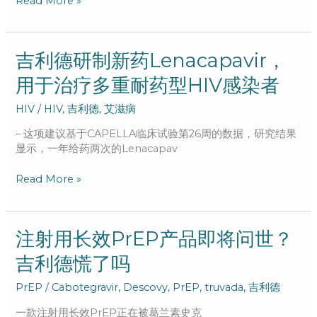
Read More »
Biktarvy
必
妥
维
吉
吉利德研制新药Lenacapavir，
持
利
用于治疗多重耐药型HIV感染者
久
德
病
研
HIV
/
HIV
,
吉利德
,
艾滋病
毒
制
抑
新
– 这项建议基于CAPELLA临床试验第26周的数据，研究结果
制
药
显示，一年给药两次的Lenacapav
Lenacapavir，
用
Read More »
于
治
疗
多
注
注射用长效PrEP产品即将问世？
重
射
吉利德慌了吗
耐
用
药
长
PrEP
/
Cabotegravir
,
Descovy
,
PrEP
,
truvada
,
吉利德
型
效
HIV
PrEP
一款注射用长效PrEP正在被葛兰素史克