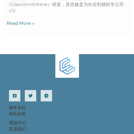
感
产
（GlaxoSmithKline）研发，其也被是为向吉利德科学公司
染
品
（Gi
者
即
将
Read More »
问
世？
吉
利
德
慌
了
吗
服务条款
隐私政策
帮助中心
联系我们