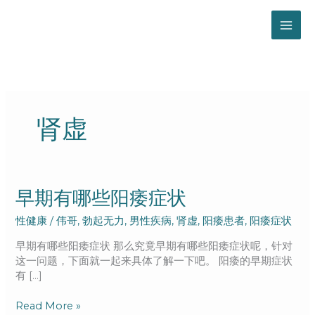
跳
至
内
容
肾虚
早
早期有哪些阳痿症状
期
性健康
/
伟哥
,
勃起无力
,
男性疾病
,
肾虚
,
阳痿患者
,
阳痿症状
有
哪
早期有哪些阳痿症状 那么究竟早期有哪些阳痿症状呢，针对
些
这一问题，下面就一起来具体了解一下吧。 阳痿的早期症状
阳
有 […]
痿
症
Read More »
状