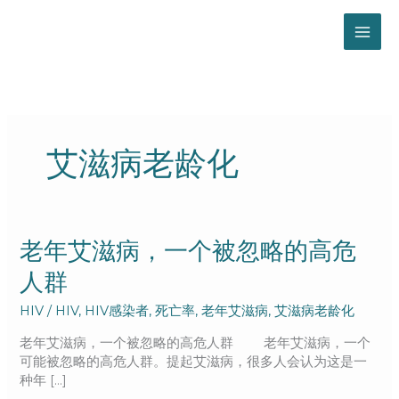
跳
至
内
容
艾滋病老龄化
老
老年艾滋病，一个被忽略的高危
年
人群
艾
滋
HIV
/
HIV
,
HIV感染者
,
死亡率
,
老年艾滋病
,
艾滋病老龄化
病，
一
老年艾滋病，一个被忽略的高危人群 老年艾滋病，一个
个
可能被忽略的高危人群。提起艾滋病，很多人会认为这是一
被
种年 […]
忽