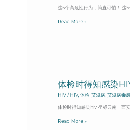
高
这5个高危性行为，简直可怕！ 这
危
性
Read More »
行
为，
简
直
可
怕！
体
体检时得知感染HI
检
HIV
/
HIV
,
体检
,
艾滋病
,
艾滋病毒
时
得
体检时得知感染hiv 坐标云南，
知
感
Read More »
染