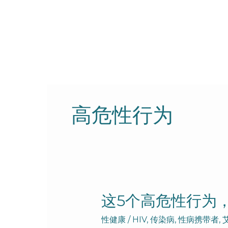
跳
至
内
容
高危性行为
这
这5个高危性行为
5
性健康
/
HIV
,
传染病
,
性病携带者
,
个