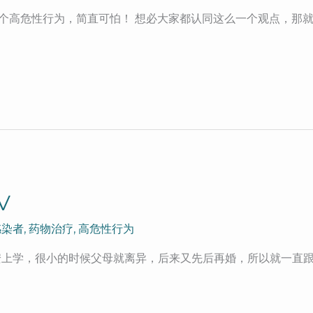
5个高危性行为，简直可怕！ 想必大家都认同这么一个观点，那就是
V
感染者
,
药物治疗
,
高危性行为
西安上学，很小的时候父母就离异，后来又先后再婚，所以就一直