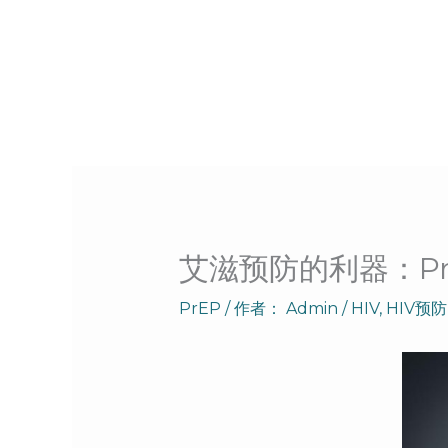
跳
至
内
容
艾滋预防的利器：P
PrEP
/ 作者：
Admin
/
HIV
,
HIV预防