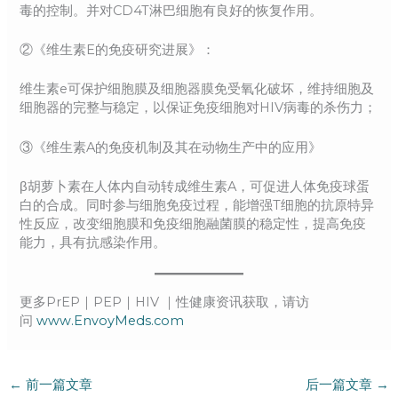
毒的控制。并对CD4T淋巴细胞有良好的恢复作用。
②《维生素E的免疫研究进展》：
维生素e可保护细胞膜及细胞器膜免受氧化破坏，维持细胞及
细胞器的完整与稳定，以保证免疫细胞对HIV病毒的杀伤力；
③《维生素A的免疫机制及其在动物生产中的应用》
β胡萝卜素在人体内自动转成维生素A，可促进人体免疫球蛋
白的合成。同时参与细胞免疫过程，能增强T细胞的抗原特异
性反应，改变细胞膜和免疫细胞融菌膜的稳定性，提高免疫
能力，具有抗感染作用。
更多PrEP｜PEP｜HIV ｜性健康资讯获取，请访
问
www.EnvoyMeds.com
←
前一篇文章
后一篇文章
→