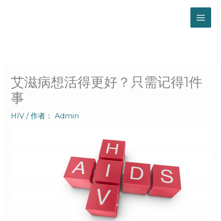
跳
至
内
容
艾滋病想活得更好？只需记得1件
事
HIV
/ 作者：
Admin