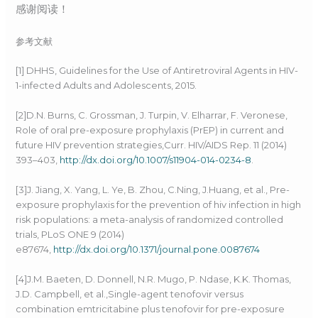
感谢阅读！
参考文献
[1] DHHS, Guidelines for the Use of Antiretroviral Agents in HIV-
1-infected Adults and Adolescents, 2015.
[2]D.N. Burns, C. Grossman, J. Turpin, V. Elharrar, F. Veronese,
Role of oral pre-exposure prophylaxis (PrEP) in current and
future HIV prevention strategies,Curr. HIV/AIDS Rep. 11 (2014)
393–403,
http://dx.doi.org/10.1007/s11904-014-0234-8
.
[3]J. Jiang, X. Yang, L. Ye, B. Zhou, C.Ning, J.Huang, et al., Pre-
exposure prophylaxis for the prevention of hiv infection in high
risk populations: a meta-analysis of randomized controlled
trials, PLoS ONE 9 (2014)
e87674,
http://dx.doi.org/10.1371/journal.pone.0087674
[4]J.M. Baeten, D. Donnell, N.R. Mugo, P. Ndase, K.K. Thomas,
J.D. Campbell, et al.,Single-agent tenofovir versus
combination emtricitabine plus tenofovir for pre-exposure