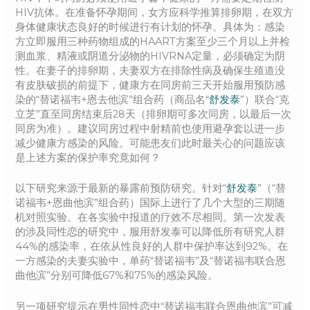
HIV抗体。在准备怀孕期间，女方应科学推算排卵期，在双方
身体健康状态良好的时候进行有计划的怀孕。具体为：感染
方立即服用三种药物组成的HAART方案至少三个月以上并检
测血浆、精液或阴道分泌物的HIVRNA定量，必须确定为阴
性。在妻子的排卵期，夫妻双方在排除性病及确保生殖道没
有皮肤破损的前提下，健康方在同房前三天开始服用预防感
染的“替诺福韦+恩去他滨”组合药（商品名“
舒发泰
”）联合“克
立芝”直至同房结束后28天（排卵期可多次同房，以最后一次
同房为准）。建议同房过程中射精前也使用避孕套以进一步
减少健康方感染的风险。可能患友们此时最关心的问题应该
是上述方案的保护率究竟如何？
以下研究来源于最新的暴露前预防研究。针对“
舒发泰
”（“替
诺福韦+恩曲他滨”组合药）国际上进行了几个大型的三期随
机对照实验。在各实验中报道的疗效不尽相同。第一次发表
的涉及同性恋的研究中，服用舒发泰可以降低所有研究人群
44%的感染率，在依从性良好的人群中保护率达到92%。在
一方感染的夫妻实验中，单药“替诺福韦”及“替诺福韦联合恩
曲他滨”分别可降低67%和75%的感染风险。
另一项研究提示在男性同性恋中“替诺福韦联合恩曲他滨”可减