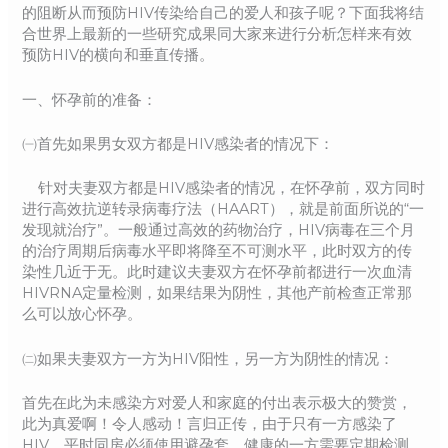
的阻断从而预防HIV传染给自己的爱人和孩子呢？下面我将结
合世界上最新的一些研究成果同大家来进行分析怎样来有效
预防HIV的横向和垂直传播。
一、怀孕前的准备：
㈠首先如果男女双方都是HIV感染者的情况下：
针对夫妻双方都是HIV感染者的情况，在怀孕前，双方同时
进行高效抗逆转录病毒疗法（HAART），就是前面所说的“一
发现就治疗”。一般通过高效的药物治疗，HIV病毒在三个月
的治疗周期后病毒水平即将降至不可测水平，此时双方的传
染性几近于无。此时建议夫妻双方在怀孕前都进行一次血清
HIVRNA定量检测，如果结果为阴性，其他产前检查正常那
么可以放心怀孕。
㈡如果夫妻双方一方为HIV阳性，另一方为阴性的情况：
首先在此为未感染方对爱人和家庭的付出表示极大的赞赏，
此为真爱啊！令人感动！言归正传，由于只有一方感染了
HIV，平时同房必须使用避孕套，健康的一方需要定期检测