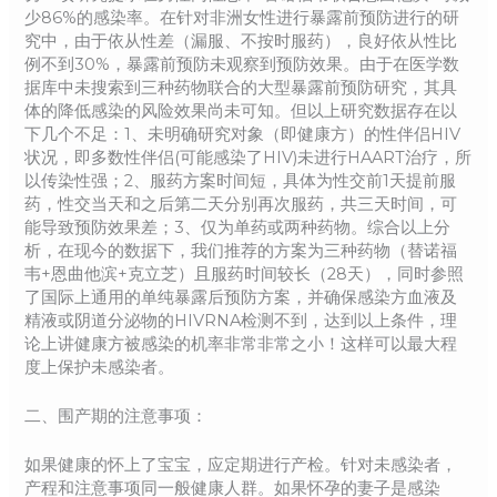
少86%的感染率。在针对非洲女性进行暴露前预防进行的研
究中，由于依从性差（漏服、不按时服药），良好依从性比
例不到30%，暴露前预防未观察到预防效果。由于在医学数
据库中未搜索到三种药物联合的大型暴露前预防研究，其具
体的降低感染的风险效果尚未可知。但以上研究数据存在以
下几个不足：1、未明确研究对象（即健康方）的性伴侣HIV
状况，即多数性伴侣(可能感染了HIV)未进行HAART治疗，所
以传染性强；2、服药方案时间短，具体为性交前1天提前服
药，性交当天和之后第二天分别再次服药，共三天时间，可
能导致预防效果差；3、仅为单药或两种药物。综合以上分
析，在现今的数据下，我们推荐的方案为三种药物（替诺福
韦+恩曲他滨+克立芝）且服药时间较长（28天），同时参照
了国际上通用的单纯暴露后预防方案，并确保感染方血液及
精液或阴道分泌物的HIVRNA检测不到，达到以上条件，理
论上讲健康方被感染的机率非常非常之小！这样可以最大程
度上保护未感染者。
二、围产期的注意事项：
如果健康的怀上了宝宝，应定期进行产检。针对未感染者，
产程和注意事项同一般健康人群。如果怀孕的妻子是感染