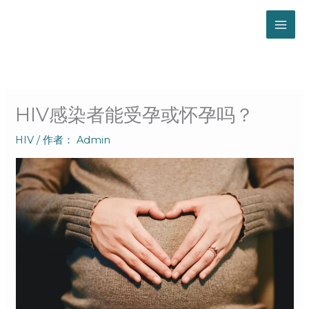
跳
至
内
容
HIV感染者能受孕或怀孕吗？
HIV
/ 作者：
Admin