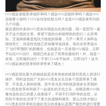
HIV感染者能受孕或怀孕吗？感染HIV还能怀孕吗？感染HIV
还能要小孩吗？HIV会传染给胎儿吗？这是HIV感染者常问的
几个问题。
最近遇到许多的HIV患友向我提出此类问题，我一直想写一篇
关于这方面的文章。希望下面的分析能帮助到您们！众所周
知，艾滋病病毒是抵抗力较低的病毒，几乎一离开人体即会
很快死亡，传染性也较乙肝病毒等低得多。现在全世界提出
了“治疗即预防”的新概念，也就是说一旦发现HIV感染，立即
予以抗HIV治疗，我国已经走在了世界的最前列！对，就是一
发现，立即服药治疗！不管CD4水平如何，立即治疗！这为
HIV感染者的受孕和怀孕带来了曙光！
HIV感染现在最大的挑战就是没有有效的疫苗对高危人群进行
保护。同时这也给广大的HIV患友从生活各个层面带来了痛
苦、不安及人群的歧视。其中首当其冲的就是很多生育期的
HIV患友想享有和孩子一起成长的天伦之乐，但唯恐将HIV病
毒传染给自己的爱人或者孩子，不得不打消怀孕的念想，从
而给不幸的生活埋下了更大的遗憾和痛苦。那么怎样才能让
HIV患友在怀孕前后做好充分的准备以及围产期怎样进行母婴