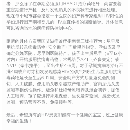
者，那么除了在孕期必须服用HAART治疗药物外，尚需要着
重定期进行产检，及时发现胎儿的不良状态进行相应处理。
现在每个城市都会指定一个医院的妇产科专家组对HIV阳性的
孕妇进行围产期和婴儿的HIV垂直传播的阻断辅导。具体信息
可以咨询当地的疾病预防控制中心。
阻断的具体方案我国艾滋病诊疗指南第三版推荐为：尽早服
用抗反转录病毒药物+安全助产+产后喂养指导。孕妇应及早
确定分娩医院，尽早到医院待产。孩子出生后尽早（6至12小
时内）开始服用抗病毒药物，常规给予AZT（齐多夫定）或
NVP（奈韦拉平），至出生后4-6周。对于孕期抗病毒治疗不
满4周或产时才初次发现感染HIV的孕产妇所生儿童服用抗病
毒药物延长至生后6-12周。安全助产方式尽量避免会阴侧
切、人工破膜、使用胎头吸引器或产钳助产、宫内胎儿头皮
监测等损伤性操作。避免和杜绝母乳喂养及混合喂养，提倡
人工喂养。孩子应进行常规保健、生长发育监测、感染状况
监测、预防营养不良、免疫接种等。
最后，希望所有的HIV患友都能有一个健康的宝宝，过上健康
幸福的生活！