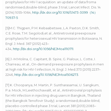
prophylaxis for HIV-1 acquisition: an update of data froma
randomised,double-blind, phase 3 trial, Lancet Infect. Dis. 14
(2014) 1055–1064,
http://dx.doi.org/10.1016/S1473-3099（14）
70937-5
[5]M.C. Thigpen, P.M. Kebaabetswe, L.A. Paxton, D.K. Smith,
C.E. Rose, T.M. Segolodi,et al., Antiretroviral preexposure
prophylaxis for heterosexual HIV transmission in Botswana, N.
Engl. J. Med. 367 (2012) 423–
434,
http://dx.doi.org/10.1056/NEJMoa1110711
.
[6] J.-M.Molina, C. Capitant, B. Spire, G. Pialoux, L. Cotte, I.
Charreau, et al., On-demand preexposure prophylaxis in men
at high risk for HIV-1 infection, N. Engl. J. Med.373 (2015) 2237–
2246,
http://dx.doi.org/10.1056/NEJMoa1506273
.
[7] K. Choopanya, M. Martin, P. Suntharasamai, U. Sangkum,
P.a. Mock, M.Leethochawalit, et al., Antiretroviral prophylaxis
for HIV infection in injecting drug users in Bangkok, Thailand
(the Bangkok Tenofovir Study): a randomised,double-blind,
placebo-controlled phase 3 trial, Lancet 381 (2013) 2083–