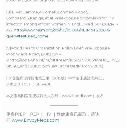
2090,http://dx.doi.org/10.1016/S0140–6736(13)61127–7.
[8] L. VanDamme,A.Corneli,K.Ahmed,K.Agot, J.
Lombaard,S.Kapiga, et al.,Preexposure prophylaxis for HIV
infection among African women, N. Engl. J.Med. 367 (2012)411-
422.
http://www.nejm.org/doi/full/10.1056/NEJMoa1202614?
query=featured_home
[9]World Health Organization, Policy Brief: Pre-Exposure
Prophylaxis, Policy (2015) 11271–
2(http://apps.who.int/iris/bitstream/10665/197906/1/WHO_HIV_2
015.48_eng.11281129 pdf?ua=1, accessedMarch 7, 2016).
[10]艾滋病诊疗指南第三版（2015版）中华临床感染病杂志，
2015,08（05）：385-401.
本文系袁刚医生授权好大夫在线（www.haodf.com）发布
更多PrEP｜PEP｜HIV ｜性健康资讯获取，请访
问
www.EnvoyMeds.com