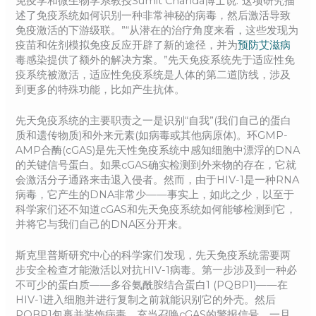
免疫学和微生物学系教授Sumit Chanda博士说:“这项研究描
述了免疫系统如何识别一种非常神秘的病毒，然后激活导致
免疫激活的下游级联。”“从潜在的治疗角度来看，这些发现为
疫苗和佐剂模拟免疫反应开辟了新的途径，并为
预防艾滋病
毒感染提供了额外的解决方案。”先天免疫系统先于适应性免
疫系统被激活，适应性免疫系统是人体的第二道防线，涉及
到更多的特殊功能，比如产生抗体。
先天免疫系统的主要职责之一是识别“自我”(我们自己的蛋白
质和遗传物质)和外来元素(如病毒或其他病原体)。环GMP-
AMP合酶(cGAS)是先天性免疫系统中感知细胞中漂浮的DNA
的关键信号蛋白。如果cGAS确实检测到外来物的存在，它就
会激活分子通路来击退入侵者。然而，由于HIV-1是一种RNA
病毒，它产生的DNA非常少——事实上，如此之少，以至于
科学家们还不知道cGAS和先天免疫系统如何能够检测到它，
并将它与我们自己的DNA区分开来。
斯克里普斯研究中心的科学家们发现，先天免疫系统需要两
步安全检查才能激活以对抗HIV-1病毒。第一步涉及到一种必
不可少的蛋白质——多谷氨酰胺结合蛋白1 (PQBP1)——在
HIV-1进入细胞并进行复制之前就能识别它的外壳。然后
PQBP1包裹并装饰病毒，充当召唤cGAS的警报信号。一旦