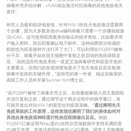
病毒外壳开始分解，cGAS就会激活对抗病毒的其他免疫相关
途径。
研究人员最初惊讶地发现，针对HIV-1的先天免疫激活需要两
个步骤，因为大多数其他dna编码病毒只需要一个步骤就能激
活cGAS。这与使用双因素身份验证的技术类似，比如要求用
户输入密码，然后回复确认电子邮件。这种由两部分组成的
机制也为疫苗接种方法打开了大门，可以利用在PQBP1修饰
分子后，病毒开始在宿主细胞中复制之前启动的免疫级联反
应。“虽然适应性免疫系统一直是艾滋病毒研究和疫苗开发的
主要重点，但我们的发现清楚地显示了先天免疫反应在检测
病毒中发挥的关键作用，”该研究的第一作者、钱达实验室的
高级工作人员科学家Sunnie Yoh博士说。
“在PQBP1修饰了病毒衣壳之后，在病毒能够插入宿主基因组
并进行复制之前，通过调节这个两步过程中的狭窄窗口，有
可能开发出对抗HIV-1的新型佐剂疫苗策略。”
通过阐明先天
免疫系统的工作原理，这些发现也阐明了我们的身体如何对
其他自身免疫或神经退行性炎症疾病做出反应。
例如，
PQBP1已被证明与tau蛋白(在阿尔茨海默病中变得失调的蛋
白)相互作用，并激活相同的炎症cGAS通路。研究人员将继续