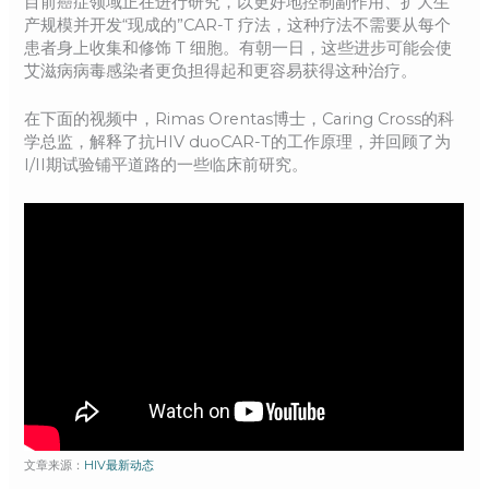
目前癌症领域正在进行研究，以更好地控制副作用、扩大生
产规模并开发“现成的”CAR-T 疗法，这种疗法不需要从每个
患者身上收集和修饰 T 细胞。有朝一日，这些进步可能会使
艾滋病病毒感染者更负担得起和更容易获得这种治疗。
在下面的视频中，Rimas Orentas博士，Caring Cross的科
学总监，解释了抗HIV duoCAR-T的工作原理，并回顾了为
I/II期试验铺平道路的一些临床前研究。
文章来源：
HIV最新动态