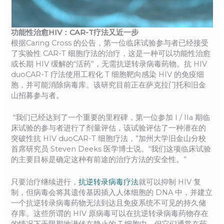
功能性治愈HIV：CAR-T疗法又近一步
根据Caring Cross 的公告，第一位临床试验参与者已经接受
了实验性 CAR-T 细胞疗法的治疗，这是一种可以功能性治愈
或长期 HIV 缓解的“活药”，无需抗逆转录病毒药物。抗 HIV
duoCAR-T 疗法使用工程化 T 细胞靶向感染 HIV 的免疫细
胞，并可能消除病毒库。该研究目前正在萨克拉门托和旧金
山招募参与者。
“我们已经达到了一个重要的里程碑，第一位参加 I / IIa 期临
床试验的参与者进行了剂量评估，该试验评估了一种潜在的
突破性抗 HIV duoCAR-T 细胞疗法，”加州大学旧金山分校
首席研究员 Steven Deeks 医学博士说。“我们这项临床试验
的主要目标是确定这种有前途的治疗方法的安全性。”
只要治疗继续进行，
抗逆转录病毒疗法
就可以抑制 HIV 复
制，但病毒会将其遗传基因插入人体细胞的 DNA 中，并建立
一个抗逆转录病毒药物无法到达且免疫系统不可见的持久储
存库。这些所谓的 HIV 原病毒可以在抗逆转录病毒药物存在
的情况下无限期地潜伏在静止的 T 细胞中，但它们通常在药