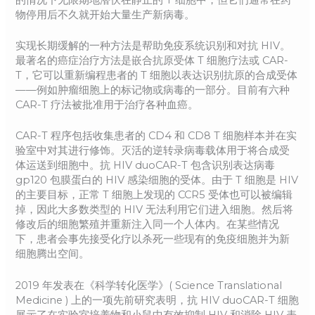
物停用后不久就开始大量生产新病毒。
实现长期缓解的一种方法是帮助免疫系统识别和对抗 HIV。
最著名的癌症治疗方法是嵌合抗原受体 T 细胞疗法或 CAR-
T，它可以重新编程患者的 T 细胞以表达识别抗原的合成受体
——例如肿瘤细胞上的标记物或病毒的一部分。目前有六种
CAR-T 疗法被批准用于治疗各种血癌。
CAR-T 程序包括收集患者的 CD4 和 CD8 T 细胞样本并在实
验室中对其进行修饰。灭活的逆转录病毒载体用于将合成受
体运送到细胞中。抗 HIV duoCAR-T 包含识别表达病毒
gp120 包膜蛋白的 HIV 感染细胞的受体。由于 T 细胞是 HIV
的主要目标，正常 T 细胞上发现的 CCR5 受体也可以被编辑
掉，因此大多数类型的 HIV 无法利用它们进入细胞。然后将
修改后的细胞繁殖并重新注入同一个人体内。在某些情况
下，患者会事先接受化疗以杀死一些现有的免疫细胞并为新
细胞腾出空间。
2019 年发表在《科学转化医学》( Science Translational
Medicine ) 上的一项先前研究表明，抗 HIV duoCAR-T 细胞
展示了在实验室培养物和小鼠中有效抑制 HIV 和消除 HIV 表