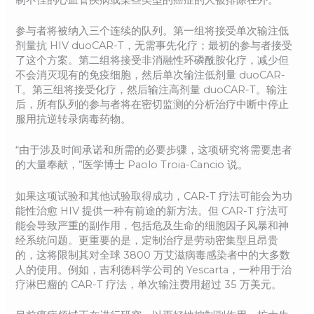
参与者将被纳入三个连续的队列。第一组将接受单次输注低
剂量抗 HIV duoCAR-T，无需事先化疗；最初的参与者接受
了这个方案。第二组将接受非消融性环磷酰胺化疗，减少但
不会消灭现有的免疫细胞，然后单次输注低剂量 duoCAR-
T。第三组将接受化疗，然后输注高剂量 duoCAR-T。输注
后，所有队列的参与者将在密切监测的分析治疗中断中停止
服用抗逆转录病毒药物。
“由于涉及时间承诺和所需的必要步骤，这项研究将需要患者
的大量奉献，”医学博士 Paolo Troia-Cancio 说。
如果这项试验和其他试验取得成功，CAR-T 疗法可能会为功
能性治愈 HIV 提供一种有前途的新方法。但 CAR-T 疗法可
能会导致严重的副作用，包括危及生命的细胞因子风暴和神
经系统问题。更重要的是，定制治疗是劳动密集型且昂贵
的，这将限制其对全球 3800 万艾滋病毒感染者中的大多数
人的使用。例如，吉利德科学公司的 Yescarta，一种用于治
疗淋巴瘤的 CAR-T 疗法，单次输注费用超过 35 万美元。