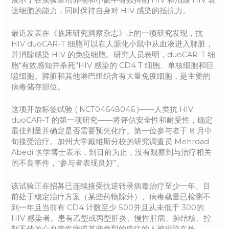
达细胞的能力，同时保持自身对 HIV 感染的抵抗力。
最近发表在《临床研究洞察杂志》上的一项研究发现，抗
HIV duoCAR-T 细胞可以在人源化小鼠中从血液进入脾脏，
并消除感染 HIV 的免疫细胞。研究人员表明，duoCAR-T 细
胞“有效感知并杀死”HIV 感染的 CD4 T 细胞、单核细胞和巨
噬细胞。脾脏和其他淋巴组织含有大量免疫细胞，是主要的
病毒储存部位。
这项开放标签试验 ( NCT04648046 )——人类抗 HIV
duoCAR-T 的第一项研究——将评估安全性和耐受性，确定
最佳剂量并确定是否需要预先化疗。第一位参与者于 8 月中
旬接受治疗。加州大学戴维斯分校的研究调查员 Mehrdad
Abedi 医学博士表示，到目前为止，没有观察到与治疗相关
的不良事件，“参与者表现良好”。
该试验正在招募已连续接受抗逆转录病毒治疗至少一年、目
前处于稳定治疗方案（某些药物除外）、病毒载量已检测不
到一年且当前有 CD4 计数至少 500并且从未低于 300的
HIV 感染者。患有乙型或丙型肝炎、慢性肝病、肺结核、控
制不佳的心血管疾病或某些类型的癌症的人被排除在外。