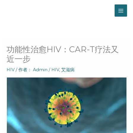
跳
至
内
容
功能性治愈HIV：CAR-T疗法又
近一步
HIV
/ 作者：
Admin
/
HIV
,
艾滋病