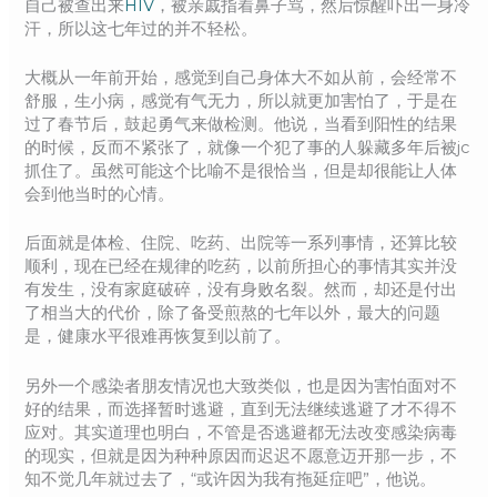
自己被查出来
HIV
，被亲戚指着鼻子骂，然后惊醒吓出一身冷
汗，所以这七年过的并不轻松。
大概从一年前开始，感觉到自己身体大不如从前，会经常不
舒服，生小病，感觉有气无力，所以就更加害怕了，于是在
过了春节后，鼓起勇气来做检测。他说，当看到阳性的结果
的时候，反而不紧张了，就像一个犯了事的人躲藏多年后被jc
抓住了。虽然可能这个比喻不是很恰当，但是却很能让人体
会到他当时的心情。
后面就是体检、住院、吃药、出院等一系列事情，还算比较
顺利，现在已经在规律的吃药，以前所担心的事情其实并没
有发生，没有家庭破碎，没有身败名裂。然而，却还是付出
了相当大的代价，除了备受煎熬的七年以外，最大的问题
是，健康水平很难再恢复到以前了。
另外一个感染者朋友情况也大致类似，也是因为害怕面对不
好的结果，而选择暂时逃避，直到无法继续逃避了才不得不
应对。其实道理也明白，不管是否逃避都无法改变感染病毒
的现实，但就是因为种种原因而迟迟不愿意迈开那一步，不
知不觉几年就过去了，“或许因为我有拖延症吧”，他说。