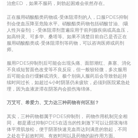
治愈ED ，如果不服药，则勃起困难会依然存在。
正在服用硝酸酯类药物或-受体阻滞剂的人，口服PDE5抑制
剂会使血压降至危险水平。硝酸酯类药物包括硝酸甘油、(吸
人性兴奋剂)；-受体阻滞剂普遍应用于前列腺疾病或高血压，
如高特灵、可多华、桑塔等。如果不清楚目前自己是否正在
服用硝酸酯类或-受体阻滞剂等药物，可以咨询医师或药剂
师。
服用PDE5抑制剂后可能会出现头痛、面部潮红、鼻塞、消化
不良或短暂面色改变等不良反应，但一般较轻微，多次服用
后可能会自行缓解或消失。极个别病人服药后会导致勃起持
续时间过长，如超过4小时阴茎仍未疲软，必须到医院紧急处
理，因为血液淤滞在阴茎内会损伤海绵体。
万艾可、希爱力、艾力达三种药物有何区别？
其实，三种药物都属于PDE5抑制剂， 药物作用机制完全相
同， 都是通过抑制PDE5在适当的性刺激下可以让阴茎海绵
体平滑肌放松，便于阴茎快速充血而达到满意的勃起，不同
之处在于起效时间、有效时间以及药物的副作用方面。