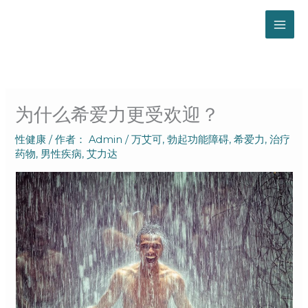
跳
至
内
容
为什么希爱力更受欢迎？
性健康
/ 作者：
Admin
/
万艾可
,
勃起功能障碍
,
希爱力
,
治疗
药物
,
男性疾病
,
艾力达