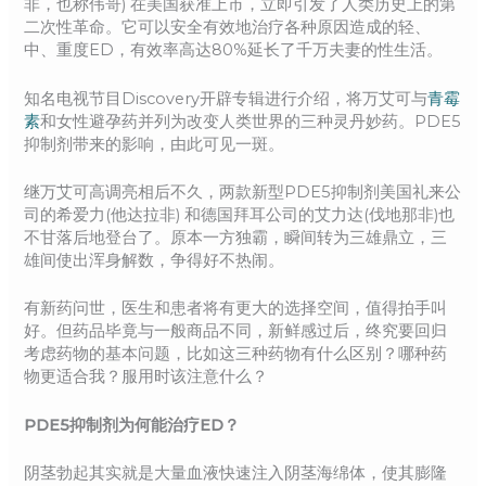
非，也称伟哥) 在美国获准上市，立即引发了人类历史上的第
二次性革命。它可以安全有效地治疗各种原因造成的轻、
中、重度ED，有效率高达80%延长了千万夫妻的性生活。
知名电视节目Discovery开辟专辑进行介绍，将万艾可与
青霉
素
和女性避孕药并列为改变人类世界的三种灵丹妙药。PDE5
抑制剂带来的影响，由此可见一斑。
继万艾可高调亮相后不久，两款新型PDE5抑制剂美国礼来公
司的希爱力(他达拉非) 和德国拜耳公司的艾力达(伐地那非)也
不甘落后地登台了。原本一方独霸，瞬间转为三雄鼎立，三
雄间使出浑身解数，争得好不热闹。
有新药问世，医生和患者将有更大的选择空间，值得拍手叫
好。但药品毕竟与一般商品不同，新鲜感过后，终究要回归
考虑药物的基本问题，比如这三种药物有什么区别？哪种药
物更适合我？服用时该注意什么？
PDE5抑制剂为何能治疗ED？
阴茎勃起其实就是大量血液快速注入阴茎海绵体，使其膨隆