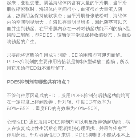
起来，变粗变硬。阴茎海绵体内含有大量的平滑肌，当平滑
肌收缩紧张时，海绵体内空间很小，血液很难大量流入阴
茎，故而阴茎保持疲软状态；当平滑肌舒张放松时，海绵体
内的空间明显增大，血液贮存量明显增多，因此阴茎可以充
血并达到勃起。在平滑肌内存在一种对勃起功能不利的酶;5型
磷酸二酯酶，即PDE5，该酶使平滑肌保持收缩状态，从而影
响勃起的产生。
只要能将该酶的作用成功阻断，ED的困惑即可迎刃而解。
PDE5抑制剂的主要作用恰恰就是抑制5型磷酸二酯酶，所以
用它来治疗ED就不难理解了。
PDE5抑制剂有哪些共有特点？
不管何种原因造成的ED ，服用PDE5抑制剂后勃起功能均可
在一定程度上得到改善，针对轻、中度ED有效率为
80%~85% ，重度ED的有效率为40%~50%。
心理性ED 通过服用PDE5抑制剂可以明显改善勃起功能，病
人在恢复成功性生活后会逐渐摆脱心理困扰，并最终痊愈而
停用药物。针对器质性ED 来讲，PDE5抑制剂不能从根本上