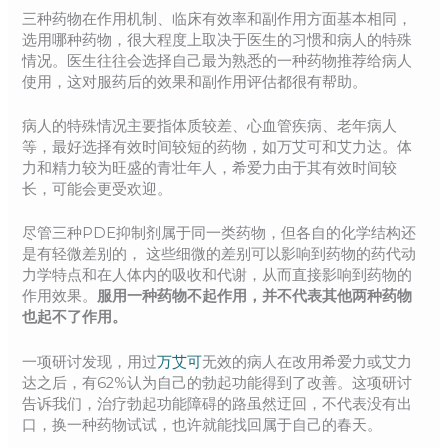
三种药物在作用机制、临床有效率和副作用方面基本相同，
选用哪种药物，很大程度上取决于医生的习惯和病人的特殊
情况。医生往往会选择自己最为熟悉的一种药物推荐给病人
使用，这对服药后的效果和副作用评估都很有帮助。
病人的特殊情况主要指体质较差、心血管疾病、老年病人
等，最好选择有效时间较短的药物，如万艾可和艾力达。体
力和精力较为旺盛的青壮年人，希爱力由于其有效时间较
长，可能会更受欢迎。
尽管三种PDE抑制剂属于同一类药物，但各自的化学结构还
是有轻微差别的， 这些细微的差别可以影响到药物的药代动
力学特点和在人体内的吸收和代谢，从而直接影响到药物的
作用效果。
服用一种药物不起作用，并不代表其他两种药物
也起不了作用。
一项研讨发现，用过
万艾可
无效的病人在改用希爱力或艾力
达之后，有62%认为自己的勃起功能得到了改善。这项研讨
告诉我们，治疗勃起功能障碍的路虽然迂回，不代表没有出
口，换一种药物试试，也许就能找回属于自己的春天。