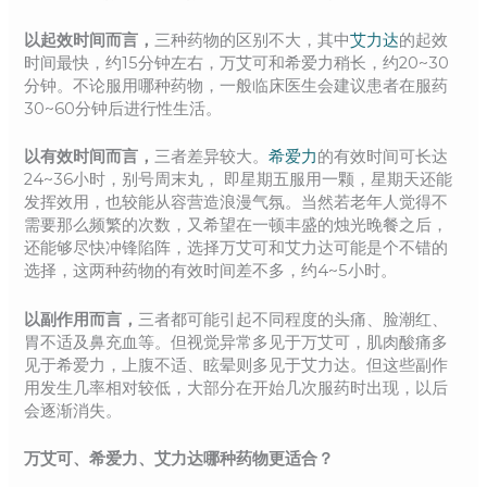
以起效时间而言，
三种药物的区别不大，其中
艾力达
的起效
时间最快，约15分钟左右，万艾可和希爱力稍长，约20~30
分钟。不论服用哪种药物，一般临床医生会建议患者在服药
30~60分钟后进行性生活。
以有效时间而言，
三者差异较大。
希爱力
的有效时间可长达
24~36小时，别号周末丸， 即星期五服用一颗，星期天还能
发挥效用，也较能从容营造浪漫气氛。当然若老年人觉得不
需要那么频繁的次数，又希望在一顿丰盛的烛光晚餐之后，
还能够尽快冲锋陷阵，选择万艾可和艾力达可能是个不错的
选择，这两种药物的有效时间差不多，约4~5小时。
以副作用而言，
三者都可能引起不同程度的头痛、脸潮红、
胃不适及鼻充血等。但视觉异常多见于万艾可，肌肉酸痛多
见于希爱力，上腹不适、眩晕则多见于艾力达。但这些副作
用发生几率相对较低，大部分在开始几次服药时出现，以后
会逐渐消失。
万艾可、希爱力、艾力达哪种药物更适合？