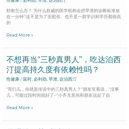
性健康
/
必利劲
,
早泄
,
达泊西汀
吃
了
秒射怎么办？ 为什么权威的医学机构会把早泄的诊断标准放
必
在一分钟?这不是为了安慰你、也不是一群学识和学历都很高
利
的
劲
管
Read More »
用
吗，
改
善
不
不想再当“三秒真男人”，吃达泊西
早
想
汀提高持久度有依赖性吗？
射
再
怎
当
性健康
/
延时
,
必利劲
,
早泄
,
达泊西汀
么
“三
自
秒
​​“哥们儿，你就是传说中的三秒真男人？”朋友笑着说，“没事
我
真
儿，可能过段时间就好了~”小齐无意间和朋友说起了自
调
男
理?
人”，
Read More »
吃
达
泊