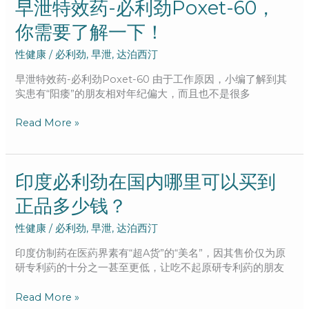
西
早
早泄特效药-必利劲Poxet-60，
汀
泄
你需要了解一下！
提
特
高
效
性健康
/
必利劲
,
早泄
,
达泊西汀
持
药-
久
必
早泄特效药-必利劲Poxet-60 由于工作原因，小编了解到其
度
利
实患有“阳痿”的朋友相对年纪偏大，而且也不是很多
有
劲
依
Poxet-
Read More »
赖
60，
性
你
吗？
需
要
印
印度必利劲在国内哪里可以买到
了
度
正品多少钱？
解
必
一
利
性健康
/
必利劲
,
早泄
,
达泊西汀
下！
劲
在
印度仿制药在医葯界素有“超A货”的“美名”，因其售价仅为原
国
研专利葯的十分之一甚至更低，让吃不起原研专利葯的朋友
内
哪
Read More »
里