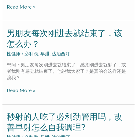
泊
Read More »
西
汀）
百
科
男
男朋友每次刚进去就结束了，该
朋
怎么办？
友
每
性健康
/
必利劲
,
早泄
,
达泊西汀
次
刚
想问下男朋友每次刚进去就结束了，感觉刚进去就射了，或
进
者我刚有感觉就结束了。他说我太紧了？是真的会这样还是
去
骗我？
就
结
Read More »
束
了，
该
怎
秒
秒射的人吃了必利劲管用吗，改
么
射
善早射怎么自我调理?
办？
的
人