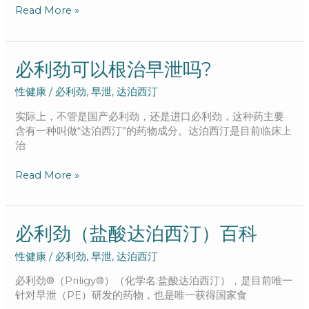
有
Read More »
哪
些
危
害？
必
必利劲可以根治早泄吗?
利
性健康
/
必利劲
,
早泄
,
达泊西汀
劲
可
实际上，不管是国产必利劲，还是进口必利劲，这种药主要
以
含有一种叫做“达泊西汀”的药物成分。达泊西汀是目前临床上
根
治
治
早
Read More »
泄
吗?
必
必利劲（盐酸达泊西汀）百科
利
性健康
/
必利劲
,
早泄
,
达泊西汀
劲
（盐
必利劲®（Priligy®）（化学名:盐酸达泊西汀），是目前唯一
酸
针对早泄（PE）研发的药物，也是唯一获得国家食
达