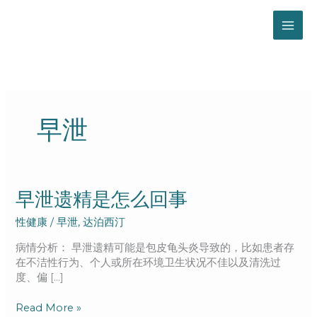
跳
至
内
容
早泄
早
早泄遗精是怎么回事
泄
性健康
/
早泄
,
达泊西汀
遗
精
病情分析： 早泄遗精可能是包皮龟头炎导致的，比如患者存
是
在不洁性行为、个人或所在环境卫生状况不佳以及清洗过
怎
度、偏 […]
么
回
Read More »
事