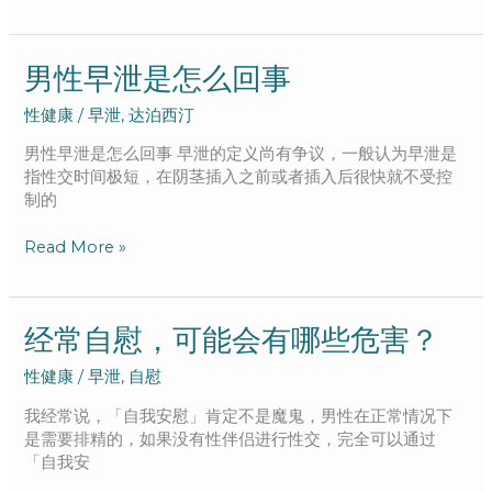
男
男性早泄是怎么回事
性
性健康
/
早泄
,
达泊西汀
早
泄
男性早泄是怎么回事 早泄的定义尚有争议，一般认为早泄是
是
指性交时间极短，在阴茎插入之前或者插入后很快就不受控
怎
制的
么
回
Read More »
事
经
经常自慰，可能会有哪些危害？
常
性健康
/
早泄
,
自慰
自
慰，
我经常说，「自我安慰」肯定不是魔鬼，男性在正常情况下
可
是需要排精的，如果没有性伴侣进行性交，完全可以通过
能
「自我安
会