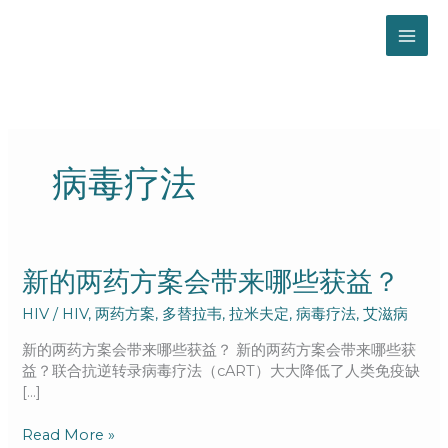
跳
至
内
容
病毒疗法
新
新的两药方案会带来哪些获益？
的
HIV
/
HIV
,
两药方案
,
多替拉韦
,
拉米夫定
,
病毒疗法
,
艾滋病
两
药
新的两药方案会带来哪些获益？ 新的两药方案会带来哪些获
方
益？联合抗逆转录病毒疗法（cART）大大降低了人类免疫缺
案
[…]
会
带
Read More »
来