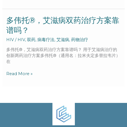
哪
些
获
多
多伟托®，艾滋病双药治疗方案靠
益？
伟
谱吗？
托
®，
HIV
/
HIV
,
双药
,
病毒疗法
,
艾滋病
,
药物治疗
艾
滋
多伟托®，艾滋病双药治疗方案靠谱吗？ 用于艾滋病治疗的
病
创新两药治疗方案多伟托®（通用名：拉米夫定多替拉韦片）
双
在
药
治
Read More »
疗
方
案
靠
谱
吗？