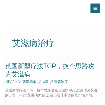
跳
至
内
容
艾滋病治疗
英
英国新型疗法TCR，换个思路攻
国
克艾滋病
新
型
HIV
/
HIV
,
病毒感染
,
艾滋病
,
艾滋病治疗
疗
法
英国新型疗法TCR，换个思路攻克艾滋病 换个思路攻克艾滋
TCR，
病，每一年的“艾滋病大会”总会出现非常多的爆炸性新闻。
换
[…]
个