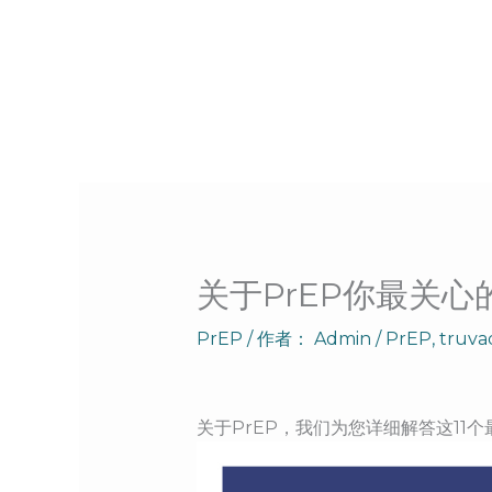
跳
至
内
容
关于PrEP你最关
PrEP
/ 作者：
Admin
/
PrEP
,
truva
关于PrEP，我们为您详细解答这11