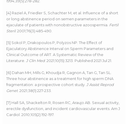
1994;39(5):278-282.
[4] Raziel A, Friedler S, Schachter M, et al. Influence of a short
or long abstinence period on semen parameters in the
ejaculate of patients with nonobstructive azoospermia.
Fertil
Steril
. 2001;76(3):485-490.
[5] Sokol P, Drakopoulos P, Polyzos NP. The Effect of
Ejaculatory Abstinence Interval on Sperm Parameters and
Clinical Outcome of ART. A Systematic Review of the
Literature.
J Clin Med
. 2021;10(15):3213. Published 2021 Jul 21.
[6] Dahan MH, Mills G, Khoudja R, Gagnon A, Tan G, Tan SL.
Three hour abstinence as a treatment for high sperm DNA
fragmentation: a prospective cohort study.
J Assist Reprod
Genet
. 2021;38(1):227-233.
[7] Hall SA, Shackelton R, Rosen RC, Araujo AB. Sexual activity,
erectile dysfunction, and incident cardiovascular events. Am J
Cardiol. 2010;105(2):192-197.