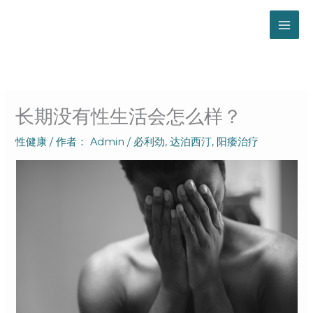
跳
至
内
容
长期没有性生活会怎么样？
性健康
/ 作者：
Admin
/
必利劲
,
达泊西汀
,
阳痿治疗