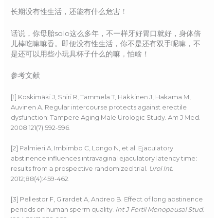
长期没有性生活，还能有什么危害！
话说，你母胎solo这么多年，不一样牙好胃口就好，身体倍
儿棒吃嘛嘛香。即便没有性生活，你不是还有双手呢嘛，不
是还可以用些小玩具杯子什么的嘛，怕啥！
参考文献
[1] Koskimäki J, Shiri R, Tammela T, Häkkinen J, Hakama M,
Auvinen A. Regular intercourse protects against erectile
dysfunction: Tampere Aging Male Urologic Study. Am J Med.
2008;121(7):592-596.
[2] Palmieri A, Imbimbo C, Longo N, et al. Ejaculatory
abstinence influences intravaginal ejaculatory latency time:
results from a prospective randomized trial.
Urol Int
.
2012;88(4):459-462.
[3] Pellestor F, Girardet A, Andreo B. Effect of long abstinence
periods on human sperm quality.
Int J Fertil Menopausal Stud
.