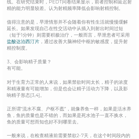
线。在研究结束时，PEDT问卷结果显示，前者控制和延迟射
精的能力明显较差。认为射精频率降低会影响射精控制。
值得注意的是，早泄情形并不会随着你有性生活就慢慢缓解
延长。如果发现自己在性交活动中从插入到射出时间过短
（短于1分钟）则需要积极治疗，一般而言，早泄患者可采用
盐酸达泊西汀片
，通过改善大脑神经中枢的敏感度，提升射
精控制度。
3、会影响精子质量？
有可能。
对于生育力正常的人来说，如果禁欲时间太长，精子的浓度
和精液量有可能增加，但是也会让精子活动力下降，以及影
响精子形态[3,4]。
正所谓“流水不腐、户枢不蠹”，就像养鱼一样，如果是活水养
鱼，鱼的质量也是不错的，而如果是死水池子一直不换水，
鱼的质量可想而知也好不到哪里去。
一般来说，在检查精液前需要禁欲2-7天，在这个时间段内的