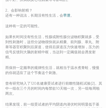
2、会影响射精？
还有一种说法，长期没有性生活，会
早泄
。
这种有一定的可能性。
如果长时间没有性生活，性腺或附性腺分泌物积聚就多，受
到性刺激时，这些分泌物很快就从精囊、前列腺、睾丸、附
睾等器官积聚到后尿道，使得后尿道压力快速增加，压力的
信号反馈到大脑的射精中枢，当达到一定阈值就会诱发射
精。
而保持一定频率的规律性生活，就相当于温水煮青蛙，慢慢
的你就适应了这个节奏这个刺激。
曾有研究纳入了120名健康受试者进行前瞻性随机试验[2]。其
中一组在三个月的时间内每禁欲10天啪一次，另一组每周啪
两次。
结果发现，前一组受试者的平均阴道内潜伏时间明显低于基