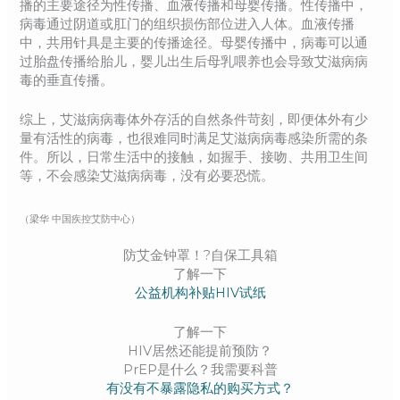
播的主要途径为性传播、血液传播和母婴传播。性传播中，
病毒通过阴道或肛门的组织损伤部位进入人体。血液传播
中，共用针具是主要的传播途径。母婴传播中，病毒可以通
过胎盘传播给胎儿，婴儿出生后母乳喂养也会导致艾滋病病
毒的垂直传播。
综上，艾滋病病毒体外存活的自然条件苛刻，即便体外有少
量有活性的病毒，也很难同时满足艾滋病病毒感染所需的条
件。所以，日常生活中的接触，如握手、接吻、共用卫生间
等，不会感染艾滋病病毒，没有必要恐慌。
（梁华 中国疾控艾防中心）
防艾金钟罩！?自保工具箱
了解一下
公益机构补贴HIV试纸
了解一下
HIV居然还能提前预防？
PrEP是什么？我需要科普
有没有不暴露隐私的购买方式？