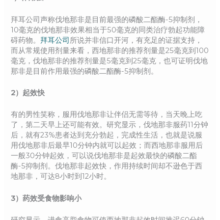
拜耳公司声称伐地那非是目前最强的磷酸二酯酶-5抑制剂，
10毫克的伐地那非效果相当于50毫克的同类治疗勃起功能障
碍药物。
拜耳公司
所说并非信口开河，有充足的证据支持，
而从常规使用剂量来看，西地那非的推荐剂量是25毫克到100
毫克，伐地那非的推荐剂量是5毫克到25毫克，也可证明伐地
那非是目前作用最强的磷酸二酯酶-5抑制剂。
2）起效快
有的男性笑称，服用伐地那非让伴侣无需等待，当天晚上吃
了，第二天早上还可能有效。研究显示，伐地那非服药11分钟
后，就有23%患者达到充分勃起，完成性生活，也就是说服
用伐地那非后最早10分钟内就可以起效；而西地那非服用后
一般30分钟起效，可以说伐地那非是起效最快的磷酸二酯
酶-5抑制剂。伐地那非起效快，作用持续时间却不逊色于西
地那非，可达8小时到12小时。
3）药效受食物影响小
研究显示，进食高脂食物可使西地那非起效时间推迟60分钟