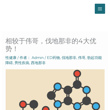
跳
至
内
容
相较于伟哥，伐地那非的4大优
势！
性健康
/ 作者：
Admin
/
ED药物
,
伐地那非
,
伟哥
,
勃起功能
障碍
,
男性疾病
,
西地那非